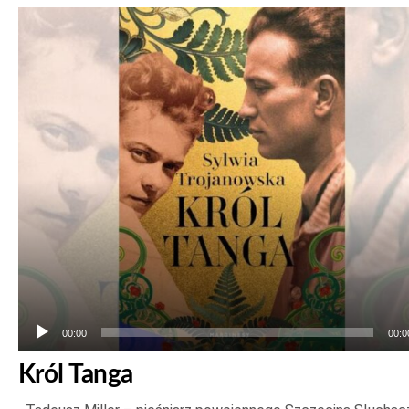
Odtwarzacz
plików
dźwiękowych
00:00
00:0
Król Tanga