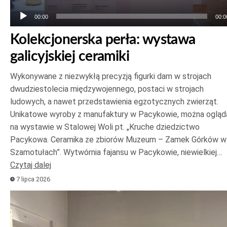
00:00
00:0
Kolekcjonerska perła: wystawa
galicyjskiej ceramiki
Wykonywane z niezwykłą precyzją figurki dam w strojach
dwudziestolecia międzywojennego, postaci w strojach
ludowych, a nawet przedstawienia egzotycznych zwierząt.
Unikatowe wyroby z manufaktury w Pacykowie, można ogląd
na wystawie w Stalowej Woli pt. „Kruche dziedzictwo
Pacykowa. Ceramika ze zbiorów Muzeum – Zamek Górków w
Szamotułach”. Wytwórnia fajansu w Pacykowie, niewielkiej…
Czytaj dalej
7 lipca 2026
Odtwarzacz
plików
dźwiękowych