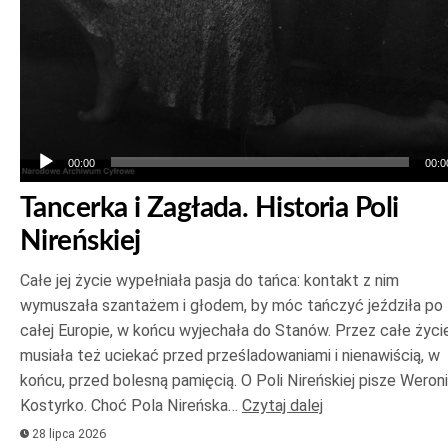
00:00
00:0
Tancerka i Zagłada. Historia Poli
Nireńskiej
Całe jej życie wypełniała pasja do tańca: kontakt z nim
wymuszała szantażem i głodem, by móc tańczyć jeździła po
całej Europie, w końcu wyjechała do Stanów. Przez całe życi
musiała też uciekać przed prześladowaniami i nienawiścią, w
końcu, przed bolesną pamięcią. O Poli Nireńskiej pisze Weron
Kostyrko. Choć Pola Nireńska…
Czytaj dalej
28 lipca 2026