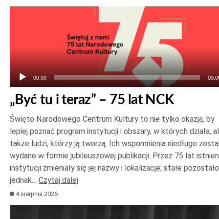
Odtwarzacz
plików
dźwiękowych
00:00
00:0
„Być tu i teraz” – 75 lat NCK
Święto Narodowego Centrum Kultury to nie tylko okazja, by
lepiej poznać program instytucji i obszary, w których działa, a
także ludzi, którzy ją tworzą. Ich wspomnienia niedługo zost
wydane w formie jubileuszowej publikacji. Przez 75 lat istnien
instytucji zmieniały się jej nazwy i lokalizacje; stałe pozostało
jednak…
Czytaj dalej
4 sierpnia 2026
Odtwarzacz