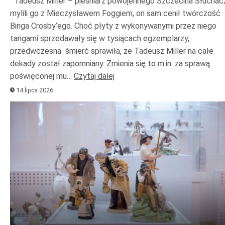
Tadeusz Miller – pieśniarz powojennego Szczecina Słuchac
mylili go z Mieczysławem Foggiem, on sam cenił twórczość
Binga Crosby’ego. Choć płyty z wykonywanymi przez niego
tangami sprzedawały się w tysiącach egzemplarzy,
przedwczesna śmierć sprawiła, że Tadeusz Miller na całe
dekady został zapomniany. Zmienia się to m.in. za sprawą
poświęconej mu…
Czytaj dalej
14 lipca 2026
Odtwarzacz
plików
dźwiękowych