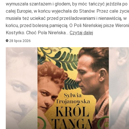
wymuszała szantażem i głodem, by móc tańczyć jeździła po
całej Europie, w końcu wyjechała do Stanów. Przez całe życi
musiała też uciekać przed prześladowaniami i nienawiścią, w
końcu, przed bolesną pamięcią. O Poli Nireńskiej pisze Weron
Kostyrko. Choć Pola Nireńska…
Czytaj dalej
28 lipca 2026
Odtwarzacz
plików
dźwiękowych