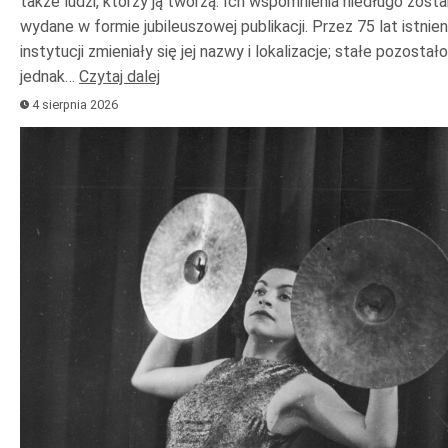
także ludzi, którzy ją tworzą. Ich wspomnienia niedługo zost
wydane w formie jubileuszowej publikacji. Przez 75 lat istnien
instytucji zmieniały się jej nazwy i lokalizacje; stałe pozostało
jednak…
Czytaj dalej
4 sierpnia 2026
Odtwarzacz
plików
dźwiękowych