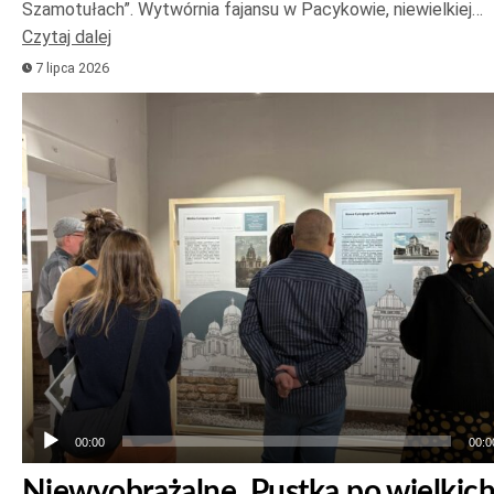
Szamotułach”. Wytwórnia fajansu w Pacykowie, niewielkiej…
Czytaj dalej
7 lipca 2026
Odtwarzacz
plików
dźwiękowych
00:00
00:0
Niewyobrażalne. Pustka po wielkic