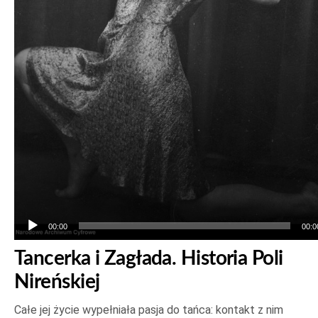
00:00
00:0
Tancerka i Zagłada. Historia Poli
Nireńskiej
Całe jej życie wypełniała pasja do tańca: kontakt z nim