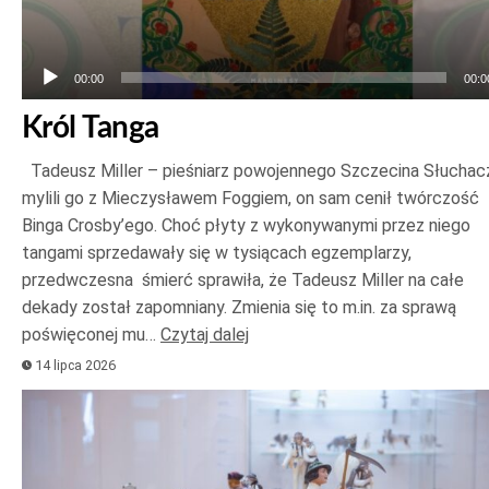
00:00
00:0
Król Tanga
Tadeusz Miller – pieśniarz powojennego Szczecina Słuchac
mylili go z Mieczysławem Foggiem, on sam cenił twórczość
Binga Crosby’ego. Choć płyty z wykonywanymi przez niego
tangami sprzedawały się w tysiącach egzemplarzy,
przedwczesna śmierć sprawiła, że Tadeusz Miller na całe
dekady został zapomniany. Zmienia się to m.in. za sprawą
poświęconej mu…
Czytaj dalej
14 lipca 2026
Odtwarzacz
plików
dźwiękowych