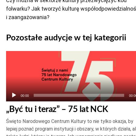
Czy można w sektorze kultury przezwyciężyć kod
folwarku? Jak tworzyć kulturę współodpowiedzialnoś
i zaangażowania?
Pozostałe audycje w tej kategorii
Odtwarzacz
plików
dźwiękowych
00:00
00:0
„Być tu i teraz” – 75 lat NCK
Święto Narodowego Centrum Kultury to nie tylko okazja, by
lepiej poznać program instytucji i obszary, w których działa, a