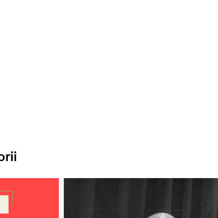
rii
Odtwarzacz
plików
dźwiękowych