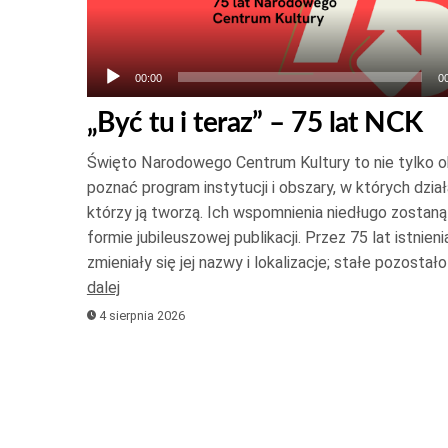
00:00
0
„Być tu i teraz” – 75 lat NCK
Święto Narodowego Centrum Kultury to nie tylko oka
poznać program instytucji i obszary, w których działa
którzy ją tworzą. Ich wspomnienia niedługo zostan
formie jubileuszowej publikacji. Przez 75 lat istnienia
zmieniały się jej nazwy i lokalizacje; stałe pozosta
dalej
4 sierpnia 2026