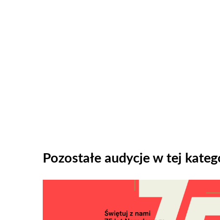
Pozostałe audycje w tej katego
Odtwarzacz
plików
dźwiękowych