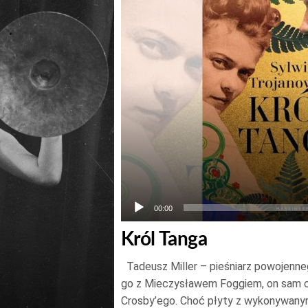
00:00
Król Tanga
Tadeusz Miller – pieśniarz powojenne
go z Mieczysławem Foggiem, on sam c
Crosby’ego. Choć płyty z wykonywanym