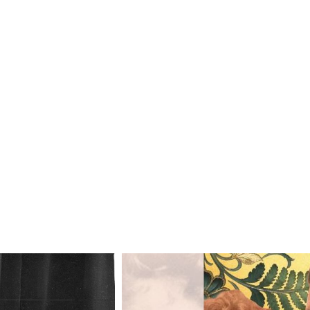
Odtwarzacz
plików
dźwiękowych