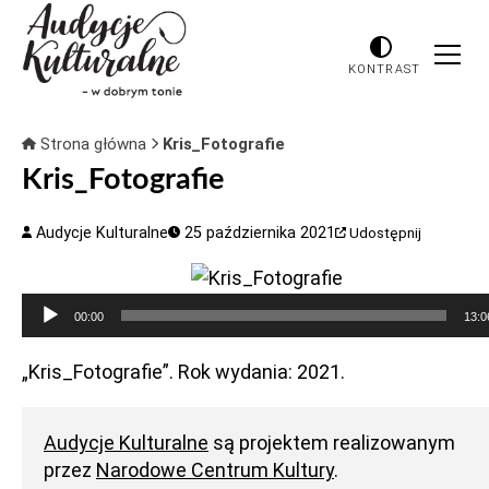
KONTRAST
Strona główna
Kris_Fotografie
Kris_Fotografie
Audycje Kulturalne
25 października 2021
Udostępnij
Odtwarzacz
00:00
13:0
plików
dźwiękowych
„Kris_Fotografie”. Rok wydania: 2021.
Audycje Kulturalne
są projektem realizowanym
przez
Narodowe Centrum Kultury
.