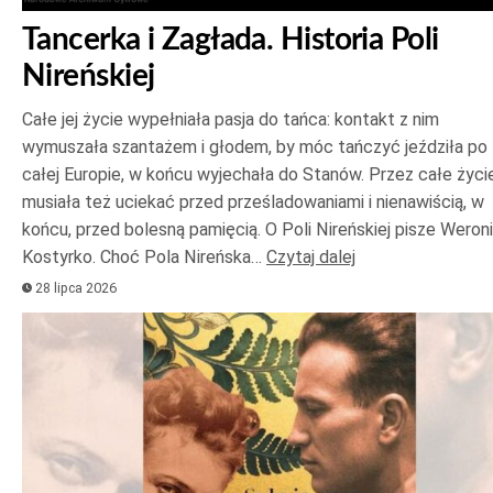
Tancerka i Zagłada. Historia Poli
Nireńskiej
Całe jej życie wypełniała pasja do tańca: kontakt z nim
wymuszała szantażem i głodem, by móc tańczyć jeździła po
całej Europie, w końcu wyjechała do Stanów. Przez całe życi
musiała też uciekać przed prześladowaniami i nienawiścią, w
końcu, przed bolesną pamięcią. O Poli Nireńskiej pisze Weron
Kostyrko. Choć Pola Nireńska…
Czytaj dalej
28 lipca 2026
Odtwarzacz
plików
dźwiękowych