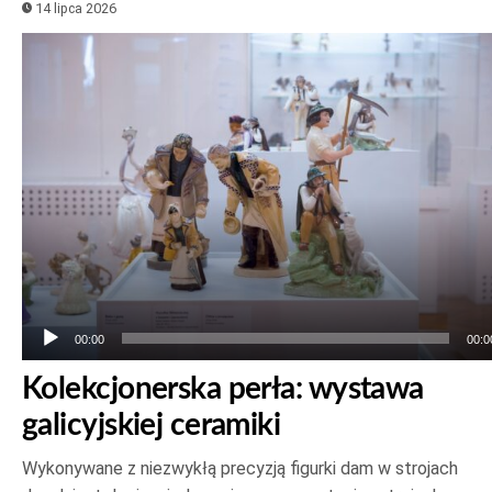
14 lipca 2026
Odtwarzacz
plików
dźwiękowych
00:00
00:0
Kolekcjonerska perła: wystawa
galicyjskiej ceramiki
Wykonywane z niezwykłą precyzją figurki dam w strojach