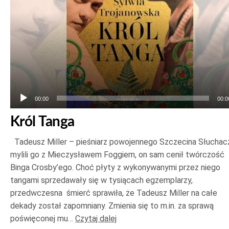
00:00
00:0
Król Tanga
Tadeusz Miller – pieśniarz powojennego Szczecina Słuchac
mylili go z Mieczysławem Foggiem, on sam cenił twórczość
Binga Crosby’ego. Choć płyty z wykonywanymi przez niego
tangami sprzedawały się w tysiącach egzemplarzy,
przedwczesna śmierć sprawiła, że Tadeusz Miller na całe
dekady został zapomniany. Zmienia się to m.in. za sprawą
poświęconej mu…
Czytaj dalej