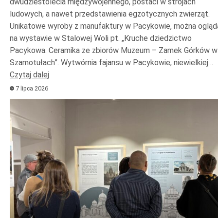
dwudziestolecia międzywojennego, postaci w strojach
ludowych, a nawet przedstawienia egzotycznych zwierząt.
Unikatowe wyroby z manufaktury w Pacykowie, można ogląd
na wystawie w Stalowej Woli pt. „Kruche dziedzictwo
Pacykowa. Ceramika ze zbiorów Muzeum – Zamek Górków w
Szamotułach”. Wytwórnia fajansu w Pacykowie, niewielkiej…
Czytaj dalej
7 lipca 2026
Odtwarzacz
plików
dźwiękowych