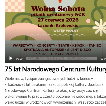
plików
dźwiękowych
00:00
00:0
75 lat Narodowego Centrum Kultur
Wiele nazw, tysiące zaangażowanych ludzi, w końcu –
kilkadziesiąt lat działania na rzecz polskiej kultury. Jubileusz
Narodowego Centrum Kultury to okazja, by przyjrzeć się
wykonywanej tu pracy, często pozornie niewidocznej, a także
wziąć udział w urodzinowych wydarzeniach. Wszystko zaczę