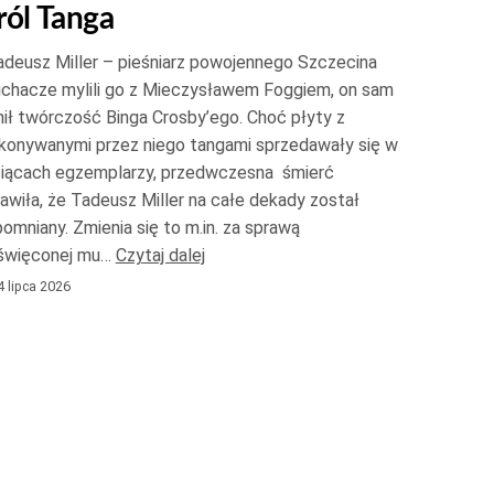
ról Tanga
do
góry
deusz Miller – pieśniarz powojennego Szczecina
oraz
uchacze mylili go z Mieczysławem Foggiem, on sam
do
ił twórczość Binga Crosby’ego. Choć płyty z
konywanymi przez niego tangami sprzedawały się w
dołu
siącach egzemplarzy, przedwczesna śmierć
aby
awiła, że Tadeusz Miller na całe dekady został
zwiększyć
omniany. Zmienia się to m.in. za sprawą
lub
święconej mu…
Czytaj dalej
zmniejszyć
 lipca 2026
głośność.