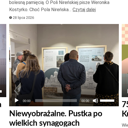
bolesną pamięcią. O Poli Nireńskiej pisze Weronika
lub
Kostyrko. Choć Pola Nireńska…
Czytaj dalej
zmniejszyć
28 lipca 2026
głośność.
Odtwarzacz
Od
plików
pl
dźwiękowych
dź
aj
łek
Używaj
00:00
00:00
a
7
strzałek
Niewyobrażalne. Pustka po
K
do
wielkich synagogach
góry
Wie