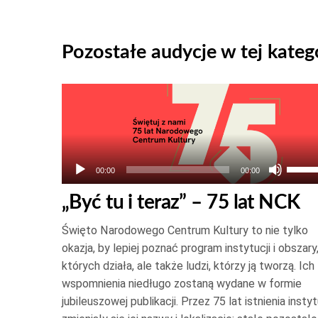
Pozostałe audycje w tej katego
Odtwarzacz
plików
dźwiękowych
Używ
00:00
00:00
strza
„Być tu i teraz” – 75 lat NCK
do
góry
Święto Narodowego Centrum Kultury to nie tylko
oraz
okazja, by lepiej poznać program instytucji i obszary
do
których działa, ale także ludzi, którzy ją tworzą. Ich
wspomnienia niedługo zostaną wydane w formie
dołu
jubileuszowej publikacji. Przez 75 lat istnienia instyt
aby