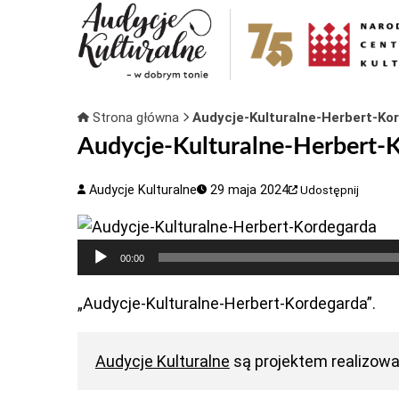
Strona główna
Audycje-Kulturalne-Herbert-Ko
Audycje-Kulturalne-Herbert-
Audycje Kulturalne
29 maja 2024
Udostępnij
Odtwarzacz
00:00
plików
dźwiękowych
„Audycje-Kulturalne-Herbert-Kordegarda”.
Audycje Kulturalne
są projektem realizow