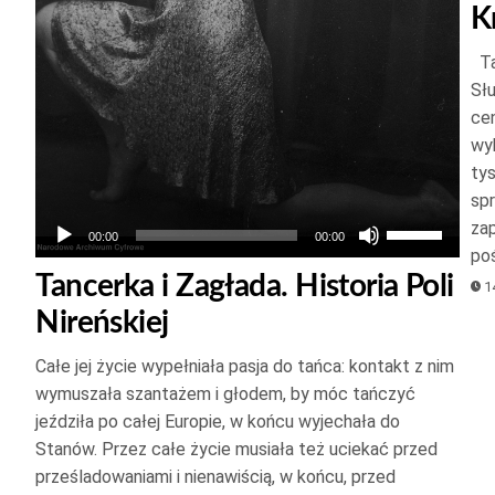
kszyć
K
Ta
jszyć
Sł
ość.
cen
wy
ty
spr
Używaj
zap
00:00
00:00
po
strzałek
Tancerka i Zagłada. Historia Poli
14
do
Nireńskiej
góry
oraz
Całe jej życie wypełniała pasja do tańca: kontakt z nim
do
wymuszała szantażem i głodem, by móc tańczyć
dołu
jeździła po całej Europie, w końcu wyjechała do
aby
Stanów. Przez całe życie musiała też uciekać przed
zwiększyć
prześladowaniami i nienawiścią, w końcu, przed