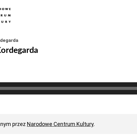
rdegarda
Kordegarda
anym przez
Narodowe Centrum Kultury
.