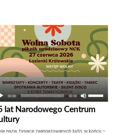
twarzacz
ików
więkowych
Używaj
00:00
00:00
strzałek
5 lat Narodowego Centrum
do
ultury
góry
oraz
le nazw, tysiące zaangażowanych ludzi, w końcu –