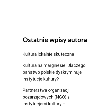
dołu
aby
zwiększyć
lub
zmniejszyć
głośność.
Ostatnie wpisy autora
Kultura lokalnie skuteczna
Kultura na marginesie. Dlaczego
państwo polskie dyskryminuje
instytucje kultury?
Partnerstwa organizacji
pozarządowych (NGO) z
instytucjami kultury –