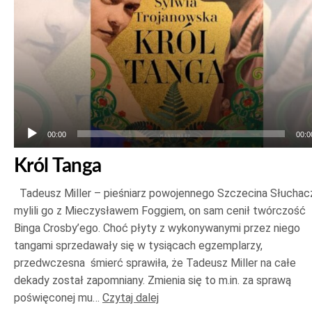
00:00
00:0
Król Tanga
Tadeusz Miller – pieśniarz powojennego Szczecina Słuchac
mylili go z Mieczysławem Foggiem, on sam cenił twórczość
Binga Crosby’ego. Choć płyty z wykonywanymi przez niego
tangami sprzedawały się w tysiącach egzemplarzy,
przedwczesna śmierć sprawiła, że Tadeusz Miller na całe
dekady został zapomniany. Zmienia się to m.in. za sprawą
poświęconej mu…
Czytaj dalej