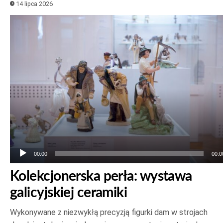
14 lipca 2026
Odtwarzacz
plików
dźwiękowych
00:00
00:0
Kolekcjonerska perła: wystawa
galicyjskiej ceramiki
Wykonywane z niezwykłą precyzją figurki dam w strojach