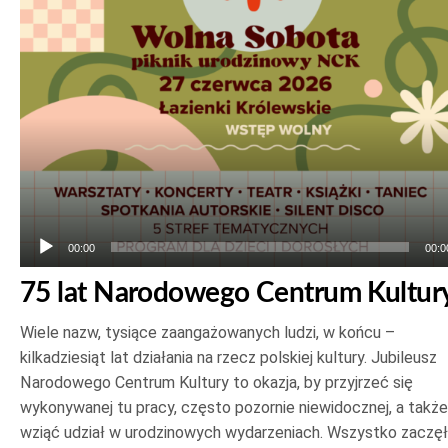
plików
dźwiękowych
00:00
00:0
75 lat Narodowego Centrum Kultur
Wiele nazw, tysiące zaangażowanych ludzi, w końcu –
kilkadziesiąt lat działania na rzecz polskiej kultury. Jubileusz
Narodowego Centrum Kultury to okazja, by przyjrzeć się
wykonywanej tu pracy, często pozornie niewidocznej, a także
wziąć udział w urodzinowych wydarzeniach. Wszystko zaczę