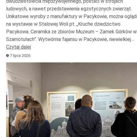
dwudziestolecia międzywojennego, postaci w strojach
ludowych, a nawet przedstawienia egzotycznych zwierząt.
Unikatowe wyroby z manufaktury w Pacykowie, można ogląd
na wystawie w Stalowej Woli pt. „Kruche dziedzictwo
Pacykowa. Ceramika ze zbiorów Muzeum – Zamek Górków w
Szamotułach”. Wytwórnia fajansu w Pacykowie, niewielkiej…
Czytaj dalej
7 lipca 2026
Odtwarzacz
plików
dźwiękowych