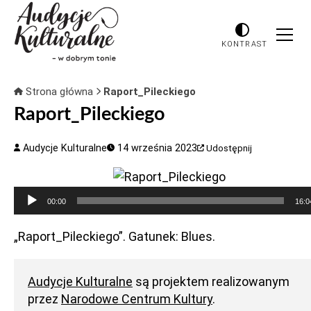
KONTRAST
Strona główna
Raport_Pileckiego
Raport_Pileckiego
Audycje Kulturalne
14 września 2023
Udostępnij
Odtwarzacz
00:00
16:0
plików
dźwiękowych
„Raport_Pileckiego”. Gatunek: Blues.
Audycje Kulturalne
są projektem realizowanym
przez
Narodowe Centrum Kultury
.