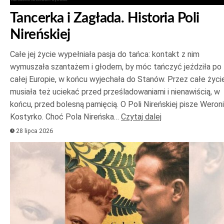
Tancerka i Zagłada. Historia Poli
Nireńskiej
Całe jej życie wypełniała pasja do tańca: kontakt z nim
wymuszała szantażem i głodem, by móc tańczyć jeździła po
całej Europie, w końcu wyjechała do Stanów. Przez całe życi
musiała też uciekać przed prześladowaniami i nienawiścią, w
końcu, przed bolesną pamięcią. O Poli Nireńskiej pisze Weron
Kostyrko. Choć Pola Nireńska…
Czytaj dalej
28 lipca 2026
Odtwarzacz
plików
dźwiękowych