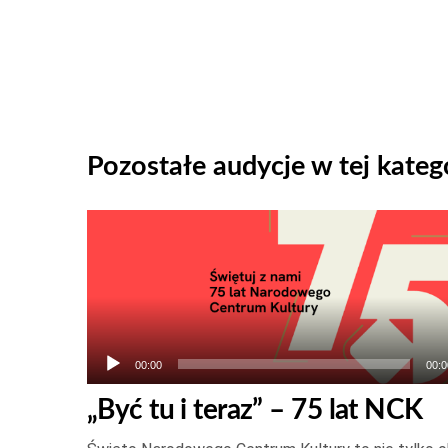
Pozostałe audycje w tej katego
Odtwarzacz
plików
dźwiękowych
00:00
00:0
„Być tu i teraz” – 75 lat NCK