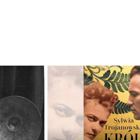
Odtwarzacz
plików
dźwiękowych