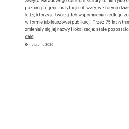
Święto Narodowego Centrum Kultury to nie tylko oka
poznać program instytucji i obszary, w których dział
ludzi, którzy ją tworzą. Ich wspomnienia niedługo 
w formie jubileuszowej publikacji. Przez 75 lat istnie
zmieniały się jej nazwy i lokalizacje; stałe pozosta
dalej
4 sierpnia 2026