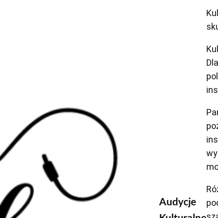
Kul
sk
Ku
Dl
po
ins
Pa
po
in
wy
mo
Ró
Audycje
po
sz