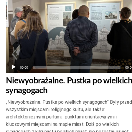
00:00
00:0
Niewyobrażalne. Pustka po wielkic
synagogach
„Niewyobrażalne. Pustka po wielkich synagogach” Były prze
wszystkim miejscami religijnego kultu, ale także:
architektonicznymi perłami, punktami orientacyjnymi i
kluczowymi miejscami na mapie miast. Dziś po wielkich
synagogach z kilkunastu polskich miast, nie pozostał nawet