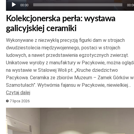
00:00
00:0
Kolekcjonerska perła: wystawa
galicyjskiej ceramiki
Wykonywane z niezwykłą precyzją figurki dam w strojach
dwudziestolecia międzywojennego, postaci w strojach
ludowych, a nawet przedstawienia egzotycznych zwierząt.
Unikatowe wyroby z manufaktury w Pacykowie, można ogląd
na wystawie w Stalowej Woli pt. „Kruche dziedzictwo
Pacykowa. Ceramika ze zbiorów Muzeum – Zamek Górków w
Szamotułach”. Wytwórnia fajansu w Pacykowie, niewielkiej…
Czytaj dalej
7 lipca 2026
Odtwarzacz
plików
dźwiękowych