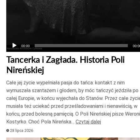
00:00
00:0
Tancerka i Zagłada. Historia Poli
Nireńskiej
Całe jej życie wypełniała pasja do tańca: kontakt z nim
wymuszała szantażem i głodem, by móc tańczyć jeździła po
całej Europie, w końcu wyjechała do Stanów. Przez całe życi
musiała też uciekać przed prześladowaniami i nienawiścią, w
końcu, przed bolesną pamięcią. O Poli Nireńskiej pisze Weron
Kostyrko. Choć Pola Nireńska…
Czytaj dalej
28 lipca 2026