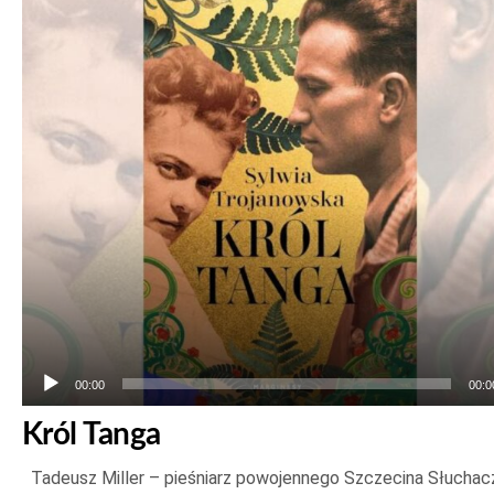
Odtwarzacz
plików
dźwiękowych
00:00
00:0
Król Tanga
Tadeusz Miller – pieśniarz powojennego Szczecina Słuchac