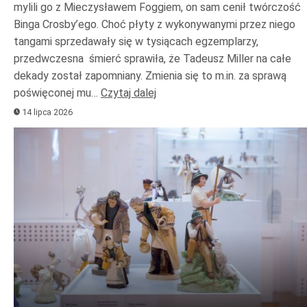
mylili go z Mieczysławem Foggiem, on sam cenił twórczość
Binga Crosby’ego. Choć płyty z wykonywanymi przez niego
tangami sprzedawały się w tysiącach egzemplarzy,
przedwczesna śmierć sprawiła, że Tadeusz Miller na całe
dekady został zapomniany. Zmienia się to m.in. za sprawą
poświęconej mu…
Czytaj dalej
14 lipca 2026
Odtwarzacz
plików
dźwiękowych