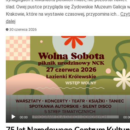
ślad. Owej pustce przygląda się Żydowskie Muzeum Galicja 
Krakowie, które na wystawie czasowej, przypomina ich…
Czyt
dalej
30 czerwca 2026
Odtwarzacz
plików
dźwiękowych
00:00
00:0