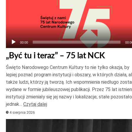
Odtwarzacz
plików
dźwiękowych
00:00
00:0
„Być tu i teraz” – 75 lat NCK
Święto Narodowego Centrum Kultury to nie tylko okazja, by
lepiej poznać program instytucji i obszary, w których działa, a
także ludzi, którzy ją tworzą. Ich wspomnienia niedługo zost
wydane w formie jubileuszowej publikacji. Przez 75 lat istnien
instytucji zmieniały się jej nazwy i lokalizacje; stałe pozostało
jednak…
Czytaj dalej
4 sierpnia 2026
Odtwarzacz
plików