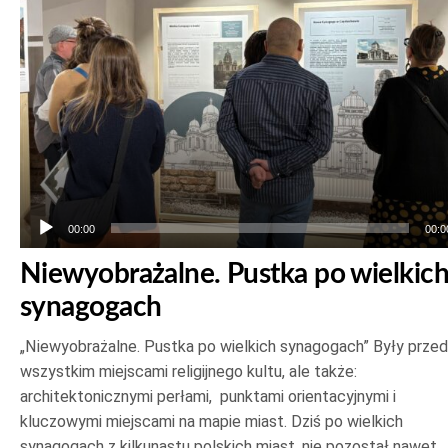
00:00
00:0
Niewyobrażalne. Pustka po wielkic
synagogach
„Niewyobrażalne. Pustka po wielkich synagogach” Były prze
wszystkim miejscami religijnego kultu, ale także:
architektonicznymi perłami, punktami orientacyjnymi i
kluczowymi miejscami na mapie miast. Dziś po wielkich
synagogach z kilkunastu polskich miast, nie pozostał nawet