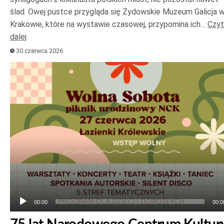
ślad. Owej pustce przygląda się Żydowskie Muzeum Galicja 
Krakowie, które na wystawie czasowej, przypomina ich…
Czyt
dalej
30 czerwca 2026
Odtwarzacz
plików
dźwiękowych
00:00
00:0