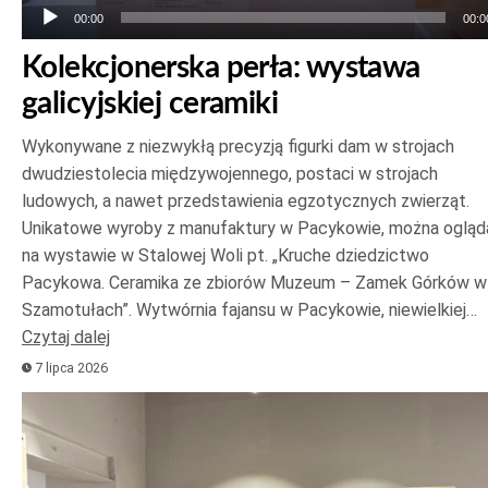
00:00
00:0
Kolekcjonerska perła: wystawa
galicyjskiej ceramiki
Wykonywane z niezwykłą precyzją figurki dam w strojach
dwudziestolecia międzywojennego, postaci w strojach
ludowych, a nawet przedstawienia egzotycznych zwierząt.
Unikatowe wyroby z manufaktury w Pacykowie, można ogląd
na wystawie w Stalowej Woli pt. „Kruche dziedzictwo
Pacykowa. Ceramika ze zbiorów Muzeum – Zamek Górków w
Szamotułach”. Wytwórnia fajansu w Pacykowie, niewielkiej…
Czytaj dalej
7 lipca 2026
Odtwarzacz
plików
dźwiękowych