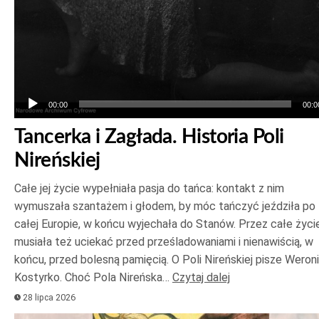
00:00
00:0
Tancerka i Zagłada. Historia Poli
Nireńskiej
Całe jej życie wypełniała pasja do tańca: kontakt z nim
wymuszała szantażem i głodem, by móc tańczyć jeździła po
całej Europie, w końcu wyjechała do Stanów. Przez całe życi
musiała też uciekać przed prześladowaniami i nienawiścią, w
końcu, przed bolesną pamięcią. O Poli Nireńskiej pisze Weron
Kostyrko. Choć Pola Nireńska…
Czytaj dalej
28 lipca 2026