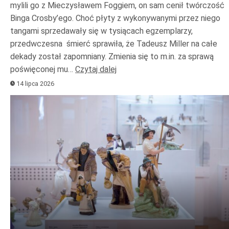
mylili go z Mieczysławem Foggiem, on sam cenił twórczość
Binga Crosby’ego. Choć płyty z wykonywanymi przez niego
tangami sprzedawały się w tysiącach egzemplarzy,
przedwczesna śmierć sprawiła, że Tadeusz Miller na całe
dekady został zapomniany. Zmienia się to m.in. za sprawą
poświęconej mu…
Czytaj dalej
14 lipca 2026
Odtwarzacz
plików
dźwiękowych