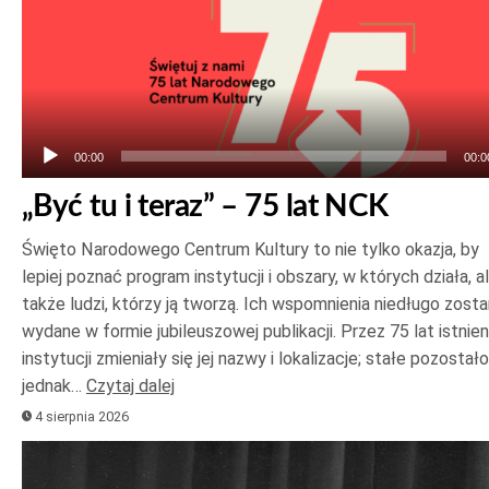
Odtwarzacz
plików
dźwiękowych
00:00
00:0
„Być tu i teraz” – 75 lat NCK
Święto Narodowego Centrum Kultury to nie tylko okazja, by
lepiej poznać program instytucji i obszary, w których działa, a
także ludzi, którzy ją tworzą. Ich wspomnienia niedługo zost
wydane w formie jubileuszowej publikacji. Przez 75 lat istnien
instytucji zmieniały się jej nazwy i lokalizacje; stałe pozostało
jednak…
Czytaj dalej
4 sierpnia 2026
Odtwarzacz
plików