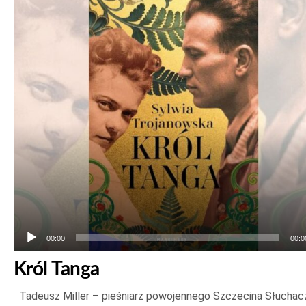
Odtwarzacz
plików
dźwiękowych
00:00
00:0
Król Tanga
Tadeusz Miller – pieśniarz powojennego Szczecina Słuchac