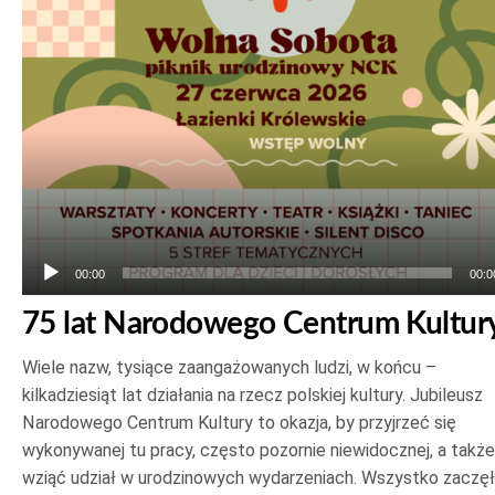
plików
dźwiękowych
00:00
00:0
75 lat Narodowego Centrum Kultur
Wiele nazw, tysiące zaangażowanych ludzi, w końcu –
kilkadziesiąt lat działania na rzecz polskiej kultury. Jubileusz
Narodowego Centrum Kultury to okazja, by przyjrzeć się
wykonywanej tu pracy, często pozornie niewidocznej, a także
wziąć udział w urodzinowych wydarzeniach. Wszystko zaczę