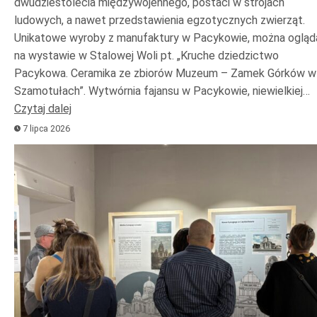
dwudziestolecia międzywojennego, postaci w strojach
ludowych, a nawet przedstawienia egzotycznych zwierząt.
Unikatowe wyroby z manufaktury w Pacykowie, można ogląd
na wystawie w Stalowej Woli pt. „Kruche dziedzictwo
Pacykowa. Ceramika ze zbiorów Muzeum – Zamek Górków w
Szamotułach”. Wytwórnia fajansu w Pacykowie, niewielkiej…
Czytaj dalej
7 lipca 2026
Odtwarzacz
plików
dźwiękowych