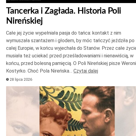
Tancerka i Zagłada. Historia Poli
Nireńskiej
Całe jej życie wypełniała pasja do tańca: kontakt z nim
wymuszała szantażem i głodem, by móc tańczyć jeździła po
całej Europie, w końcu wyjechała do Stanów. Przez całe życi
musiała też uciekać przed prześladowaniami i nienawiścią, w
końcu, przed bolesną pamięcią. O Poli Nireńskiej pisze Weron
Kostyrko. Choć Pola Nireńska…
Czytaj dalej
28 lipca 2026
Odtwarzacz
plików
dźwiękowych