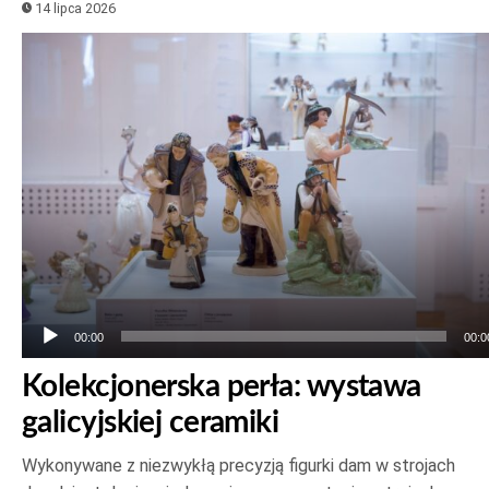
14 lipca 2026
Odtwarzacz
plików
dźwiękowych
00:00
00:0
Kolekcjonerska perła: wystawa
galicyjskiej ceramiki
Wykonywane z niezwykłą precyzją figurki dam w strojach