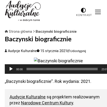
KONTRAST
Strona główna
Baczynski biograficznie
Baczynski biograficznie
Audycje Kulturalne
15 stycznia 2021
Udostępnij
Odtwarzacz
00:00
23:0
plików
dźwiękowych
„Baczynski biograficznie”. Rok wydania: 2021.
Audycje Kulturalne
są projektem realizowanym
przez
Narodowe Centrum Kultury
.