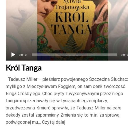
00:00
00:0
Król Tanga
Tadeusz Miller – pieśniarz powojennego Szczecina Słuchac
mylili go z Mieczysławem Foggiem, on sam cenił twórczość
Binga Crosby’ego. Choć płyty z wykonywanymi przez niego
tangami sprzedawały się w tysiącach egzemplarzy,
przedwczesna śmierć sprawiła, że Tadeusz Miller na całe
dekady został zapomniany. Zmienia się to m.in. za sprawą
poświęconej mu…
Czytaj dalej