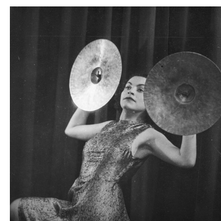
Odtwarzacz
plików
dźwiękowych