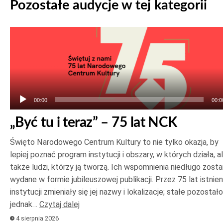
Pozostałe audycje w tej kategorii
Odtwarzacz
plików
dźwiękowych
00:00
00:0
„Być tu i teraz” – 75 lat NCK
Święto Narodowego Centrum Kultury to nie tylko okazja, by
lepiej poznać program instytucji i obszary, w których działa, a
także ludzi, którzy ją tworzą. Ich wspomnienia niedługo zost
wydane w formie jubileuszowej publikacji. Przez 75 lat istnien
instytucji zmieniały się jej nazwy i lokalizacje; stałe pozostało
jednak…
Czytaj dalej
4 sierpnia 2026