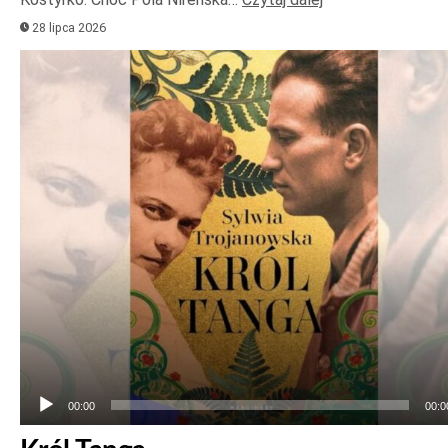
28 lipca 2026
Odtwarzacz
plików
dźwiękowych
00:00
00:0