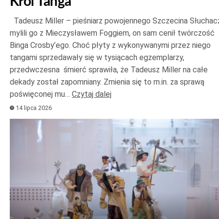
Król Tanga
Tadeusz Miller – pieśniarz powojennego Szczecina Słuchac
mylili go z Mieczysławem Foggiem, on sam cenił twórczość
Binga Crosby’ego. Choć płyty z wykonywanymi przez niego
tangami sprzedawały się w tysiącach egzemplarzy,
przedwczesna śmierć sprawiła, że Tadeusz Miller na całe
dekady został zapomniany. Zmienia się to m.in. za sprawą
poświęconej mu…
Czytaj dalej
14 lipca 2026
Odtwarzacz
plików
dźwiękowych