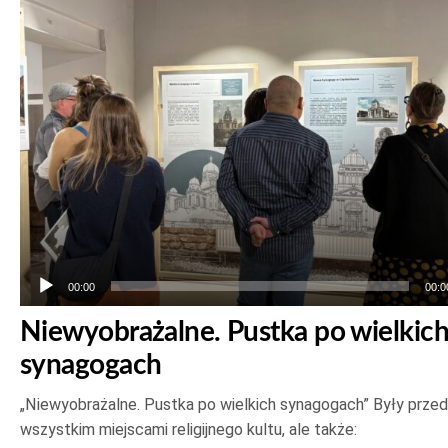
plików
dźwiękowych
00:00
00:0
Niewyobrażalne. Pustka po wielkic
synagogach
„Niewyobrażalne. Pustka po wielkich synagogach” Były prze
wszystkim miejscami religijnego kultu, ale także: