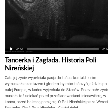
00:00
00:0
Tancerka i Zagłada. Historia Poli
Nireńskiej
Całe jej życie wypełniała pasja do tańca: kontakt z nim
wymuszała szantażem i głodem, by móc tańczyć jeździła po
całej Europie, w końcu wyjechała do Stanów. Przez całe życi
musiała też uciekać przed prześladowaniami i nienawiścią, w
końcu, przed bolesną pamięcią. O Poli Nireńskiej pisze Weron
Kostyrko. Choć Pola Nireńska…
Czytaj dalej