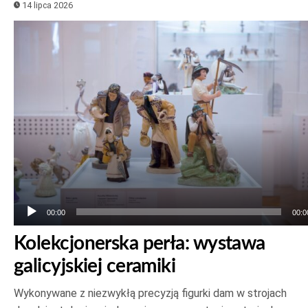
14 lipca 2026
Odtwarzacz
plików
dźwiękowych
00:00
00:0
Kolekcjonerska perła: wystawa
galicyjskiej ceramiki
Wykonywane z niezwykłą precyzją figurki dam w strojach