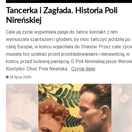
Tancerka i Zagłada. Historia Poli
Nireńskiej
Całe jej życie wypełniała pasja do tańca: kontakt z nim
wymuszała szantażem i głodem, by móc tańczyć jeździła po
całej Europie, w końcu wyjechała do Stanów. Przez całe życi
musiała też uciekać przed prześladowaniami i nienawiścią, w
końcu, przed bolesną pamięcią. O Poli Nireńskiej pisze Weron
Kostyrko. Choć Pola Nireńska…
Czytaj dalej
28 lipca 2026
Odtwarzacz
plików
dźwiękowych