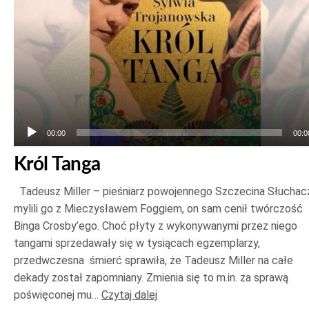
00:00
00:0
Król Tanga
Tadeusz Miller – pieśniarz powojennego Szczecina Słuchac
mylili go z Mieczysławem Foggiem, on sam cenił twórczość
Binga Crosby’ego. Choć płyty z wykonywanymi przez niego
tangami sprzedawały się w tysiącach egzemplarzy,
przedwczesna śmierć sprawiła, że Tadeusz Miller na całe
dekady został zapomniany. Zmienia się to m.in. za sprawą
poświęconej mu…
Czytaj dalej