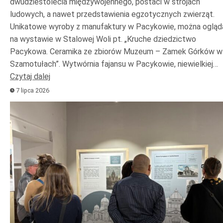
dwudziestolecia międzywojennego, postaci w strojach
ludowych, a nawet przedstawienia egzotycznych zwierząt.
Unikatowe wyroby z manufaktury w Pacykowie, można ogląd
na wystawie w Stalowej Woli pt. „Kruche dziedzictwo
Pacykowa. Ceramika ze zbiorów Muzeum – Zamek Górków w
Szamotułach”. Wytwórnia fajansu w Pacykowie, niewielkiej…
Czytaj dalej
7 lipca 2026
Odtwarzacz
plików
dźwiękowych