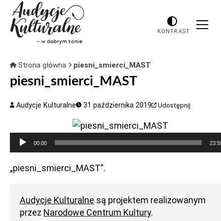
KONTRAST
Strona główna
piesni_smierci_MAST
piesni_smierci_MAST
Audycje Kulturalne
31 października 2019
Udostępnij
Odtwarzacz
00:00
23:5
plików
dźwiękowych
„piesni_smierci_MAST”.
Audycje Kulturalne
są projektem realizowanym
przez
Narodowe Centrum Kultury
.