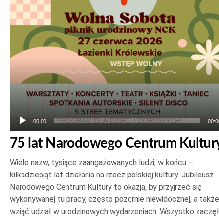
plików
dźwiękowych
00:00
00:0
75 lat Narodowego Centrum Kultur
Wiele nazw, tysiące zaangażowanych ludzi, w końcu –
kilkadziesiąt lat działania na rzecz polskiej kultury. Jubileusz
Narodowego Centrum Kultury to okazja, by przyjrzeć się
wykonywanej tu pracy, często pozornie niewidocznej, a także
wziąć udział w urodzinowych wydarzeniach. Wszystko zaczę