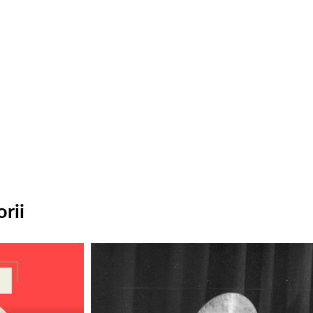
rii
Odtwarzacz
plików
dźwiękowych