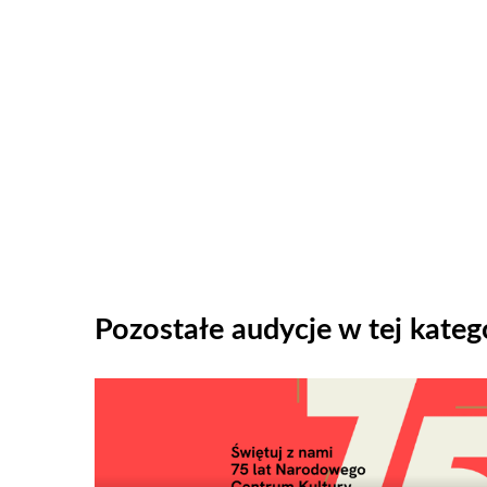
Pozostałe audycje w tej katego
Odtwarzacz
plików
dźwiękowych