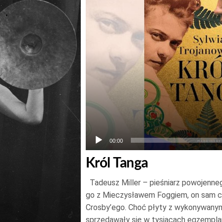
00:00
Król Tanga
Tadeusz Miller – pieśniarz powojenneg
go z Mieczysławem Foggiem, on sam c
Crosby’ego. Choć płyty z wykonywanym
sprzedawały się w tysiącach egzempla