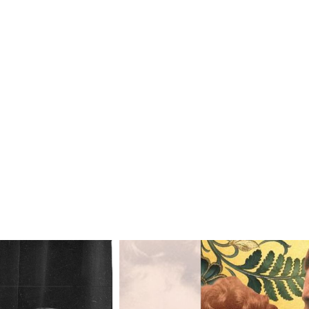
Odtwarzacz
plików
dźwiękowych