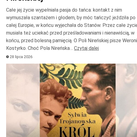
Całe jej życie wypełniała pasja do tańca: kontakt z nim
wymuszała szantażem i głodem, by móc tańczyć jeździła po
całej Europie, w końcu wyjechała do Stanów. Przez całe życi
musiała też uciekać przed prześladowaniami i nienawiścią, w
końcu, przed bolesną pamięcią. O Poli Nireńskiej pisze Weron
Kostyrko. Choć Pola Nireńska…
Czytaj dalej
28 lipca 2026
Odtwarzacz
plików
dźwiękowych