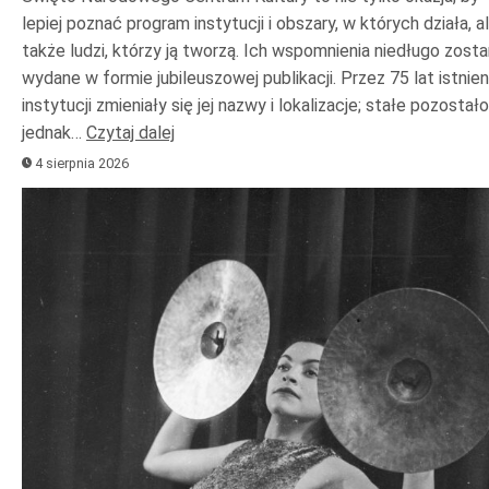
lepiej poznać program instytucji i obszary, w których działa, a
także ludzi, którzy ją tworzą. Ich wspomnienia niedługo zost
wydane w formie jubileuszowej publikacji. Przez 75 lat istnien
instytucji zmieniały się jej nazwy i lokalizacje; stałe pozostało
jednak…
Czytaj dalej
4 sierpnia 2026
Odtwarzacz
plików
dźwiękowych