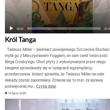
00:00
00:0
Król Tanga
Tadeusz Miller – pieśniarz powojennego Szczecina Słuchac
mylili go z Mieczysławem Foggiem, on sam cenił twórczość
Binga Crosby’ego. Choć płyty z wykonywanymi przez niego
tangami sprzedawały się w tysiącach egzemplarzy,
przedwczesna śmierć sprawiła, że Tadeusz Miller na całe
dekady został zapomniany. Zmienia się to m.in. za sprawą
poświęconej mu…
Czytaj dalej
14 lipca 2026
Odtwarzacz
plików