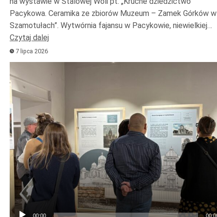
na wystawie w Stalowej Woli pt. „Kruche dziedzictwo
Pacykowa. Ceramika ze zbiorów Muzeum – Zamek Górków w
Szamotułach”. Wytwórnia fajansu w Pacykowie, niewielkiej…
Czytaj dalej
7 lipca 2026
Odtwarzacz
plików
dźwiękowych
00:00
00:0