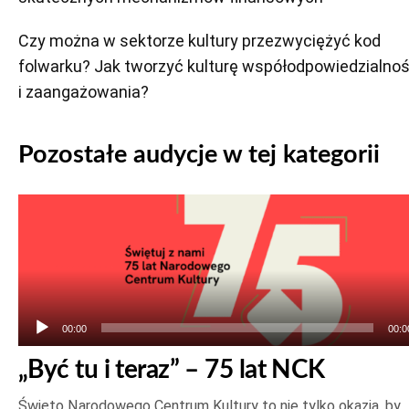
Czy można w sektorze kultury przezwyciężyć kod
folwarku? Jak tworzyć kulturę współodpowiedzialnoś
i zaangażowania?
Pozostałe audycje w tej kategorii
Odtwarzacz
plików
dźwiękowych
00:00
00:0
„Być tu i teraz” – 75 lat NCK
Święto Narodowego Centrum Kultury to nie tylko okazja, by