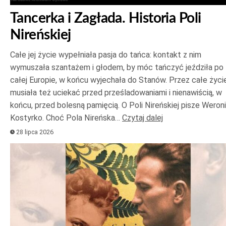
Tancerka i Zagłada. Historia Poli
Nireńskiej
Całe jej życie wypełniała pasja do tańca: kontakt z nim
wymuszała szantażem i głodem, by móc tańczyć jeździła po
całej Europie, w końcu wyjechała do Stanów. Przez całe życi
musiała też uciekać przed prześladowaniami i nienawiścią, w
końcu, przed bolesną pamięcią. O Poli Nireńskiej pisze Weron
Kostyrko. Choć Pola Nireńska…
Czytaj dalej
28 lipca 2026
Odtwarzacz
plików
dźwiękowych