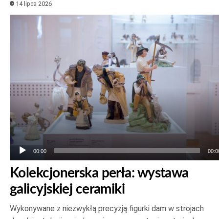
14 lipca 2026
Odtwarzacz
plików
dźwiękowych
00:00
00:0
Kolekcjonerska perła: wystawa
galicyjskiej ceramiki
Wykonywane z niezwykłą precyzją figurki dam w strojach