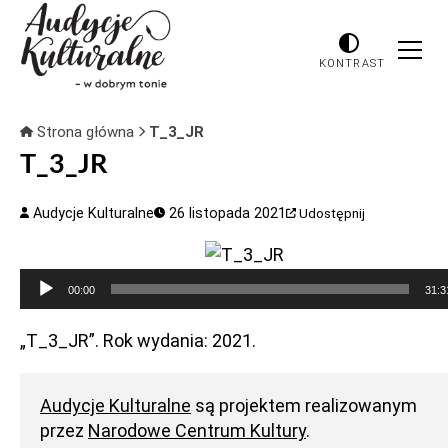
KONTRAST
Strona główna
T_3_JR
T_3_JR
Audycje Kulturalne
26 listopada 2021
Udostępnij
Odtwarzacz
00:00
31:3
plików
dźwiękowych
„T_3_JR”. Rok wydania: 2021.
Audycje Kulturalne
są projektem realizowanym
przez
Narodowe Centrum Kultury
.