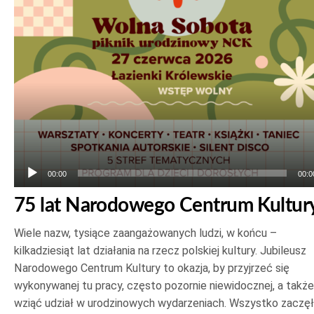
plików
dźwiękowych
00:00
00:0
75 lat Narodowego Centrum Kultur
Wiele nazw, tysiące zaangażowanych ludzi, w końcu –
kilkadziesiąt lat działania na rzecz polskiej kultury. Jubileusz
Narodowego Centrum Kultury to okazja, by przyjrzeć się
wykonywanej tu pracy, często pozornie niewidocznej, a także
wziąć udział w urodzinowych wydarzeniach. Wszystko zaczę