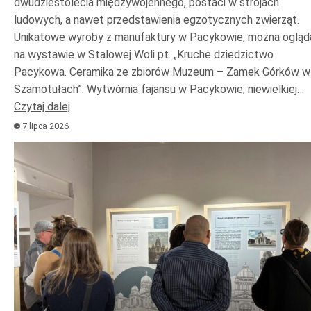
dwudziestolecia międzywojennego, postaci w strojach
ludowych, a nawet przedstawienia egzotycznych zwierząt.
Unikatowe wyroby z manufaktury w Pacykowie, można ogląd
na wystawie w Stalowej Woli pt. „Kruche dziedzictwo
Pacykowa. Ceramika ze zbiorów Muzeum – Zamek Górków w
Szamotułach”. Wytwórnia fajansu w Pacykowie, niewielkiej…
Czytaj dalej
7 lipca 2026
Odtwarzacz
plików
dźwiękowych