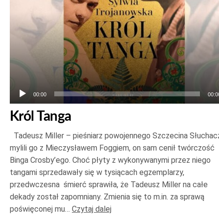
00:00
00:0
Król Tanga
Tadeusz Miller – pieśniarz powojennego Szczecina Słuchac
mylili go z Mieczysławem Foggiem, on sam cenił twórczość
Binga Crosby’ego. Choć płyty z wykonywanymi przez niego
tangami sprzedawały się w tysiącach egzemplarzy,
przedwczesna śmierć sprawiła, że Tadeusz Miller na całe
dekady został zapomniany. Zmienia się to m.in. za sprawą
poświęconej mu…
Czytaj dalej