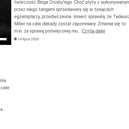
do
twórczość Binga Crosby’ego. Choć płyty z wykonywanym
przez niego tangami sprzedawały się w tysiącach
dołu
egzemplarzy, przedwczesna śmierć sprawiła, że Tadeus
aby
Miller na całe dekady został zapomniany. Zmienia się to
zwięk
m.in. za sprawą poświęconej mu…
Czytaj dalej
lub
ywaj
14 lipca 2026
zmnie
załek
głośn
y
z
iła
u
 całe
y
ększyć
ka…
iejszyć
śność.