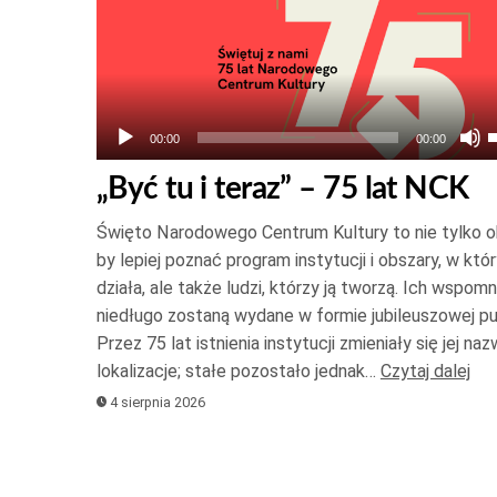
Odtwarzacz
plików
dźwiękowych
00:00
00:00
s
„Być tu i teraz” – 75 lat NCK
g
Święto Narodowego Centrum Kultury to nie tylko o
o
by lepiej poznać program instytucji i obszary, w któ
działa, ale także ludzi, którzy ją tworzą. Ich wspomn
niedługo zostaną wydane w formie jubileuszowej pub
d
Przez 75 lat istnienia instytucji zmieniały się jej naz
lokalizacje; stałe pozostało jednak…
Czytaj dalej
z
4 sierpnia 2026
l
z
g