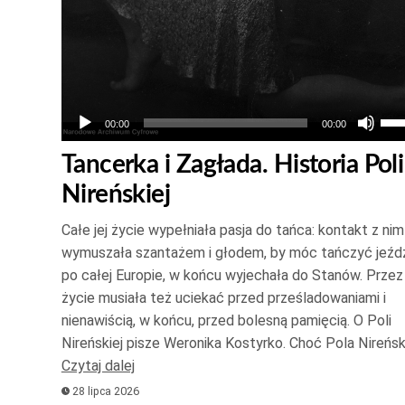
Uż
00:00
00:00
str
Tancerka i Zagłada. Historia Poli
do
Nireńskiej
gór
ora
Całe jej życie wypełniała pasja do tańca: kontakt z nim
do
wymuszała szantażem i głodem, by móc tańczyć jeźdz
doł
po całej Europie, w końcu wyjechała do Stanów. Przez
ab
życie musiała też uciekać przed prześladowaniami i
zwi
nienawiścią, w końcu, przed bolesną pamięcią. O Poli
Nireńskiej pisze Weronika Kostyrko. Choć Pola Nireńs
lub
Czytaj dalej
zmn
28 lipca 2026
gło