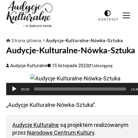
KONTRAST
Strona główna
Audycje-Kulturalne-Nówka-Sztuka
Audycje-Kulturalne-Nówka-Sztuka
Audycje Kulturalne
15 listopada 2022
Udostępnij
Odtwarzacz
00:00
14:3
plików
dźwiękowych
„Audycje-Kulturalne-Nówka-Sztuka”.
Audycje Kulturalne
są projektem realizowanym
przez
Narodowe Centrum Kultury
.