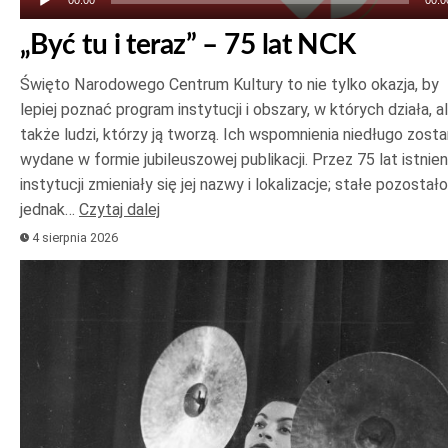
00:00
00:0
„Być tu i teraz” – 75 lat NCK
Święto Narodowego Centrum Kultury to nie tylko okazja, by
lepiej poznać program instytucji i obszary, w których działa, a
także ludzi, którzy ją tworzą. Ich wspomnienia niedługo zost
wydane w formie jubileuszowej publikacji. Przez 75 lat istnien
instytucji zmieniały się jej nazwy i lokalizacje; stałe pozostało
jednak…
Czytaj dalej
4 sierpnia 2026
Odtwarzacz
plików
dźwiękowych