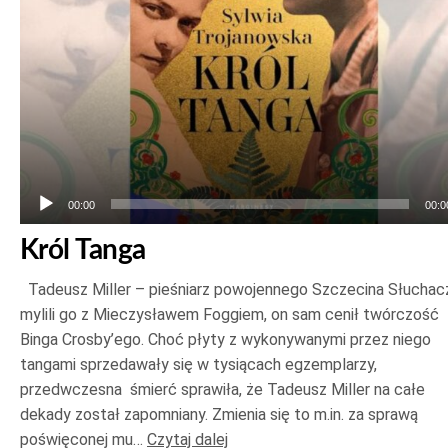
00:00
00:0
Król Tanga
Tadeusz Miller – pieśniarz powojennego Szczecina Słuchac
mylili go z Mieczysławem Foggiem, on sam cenił twórczość
Binga Crosby’ego. Choć płyty z wykonywanymi przez niego
tangami sprzedawały się w tysiącach egzemplarzy,
przedwczesna śmierć sprawiła, że Tadeusz Miller na całe
dekady został zapomniany. Zmienia się to m.in. za sprawą
poświęconej mu…
Czytaj dalej