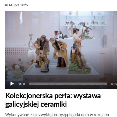
14 lipca 2026
Odtwarzacz
plików
dźwiękowych
00:00
00:0
Kolekcjonerska perła: wystawa
galicyjskiej ceramiki
Wykonywane z niezwykłą precyzją figurki dam w strojach