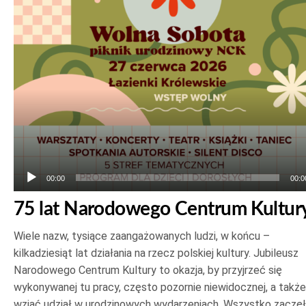
plików
dźwiękowych
00:00
00:0
75 lat Narodowego Centrum Kultur
Wiele nazw, tysiące zaangażowanych ludzi, w końcu –
kilkadziesiąt lat działania na rzecz polskiej kultury. Jubileusz
Narodowego Centrum Kultury to okazja, by przyjrzeć się
wykonywanej tu pracy, często pozornie niewidocznej, a także
wziąć udział w urodzinowych wydarzeniach. Wszystko zaczę