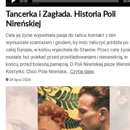
00:00
00:0
Tancerka i Zagłada. Historia Poli
Nireńskiej
Całe jej życie wypełniała pasja do tańca: kontakt z nim
wymuszała szantażem i głodem, by móc tańczyć jeździła po
całej Europie, w końcu wyjechała do Stanów. Przez całe życi
musiała też uciekać przed prześladowaniami i nienawiścią, w
końcu, przed bolesną pamięcią. O Poli Nireńskiej pisze Weron
Kostyrko. Choć Pola Nireńska…
Czytaj dalej
28 lipca 2026
Odtwarzacz
plików
dźwiękowych