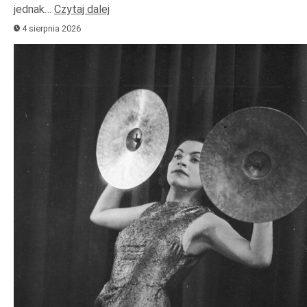
jednak…
Czytaj dalej
4 sierpnia 2026
Odtwarzacz
plików
dźwiękowych