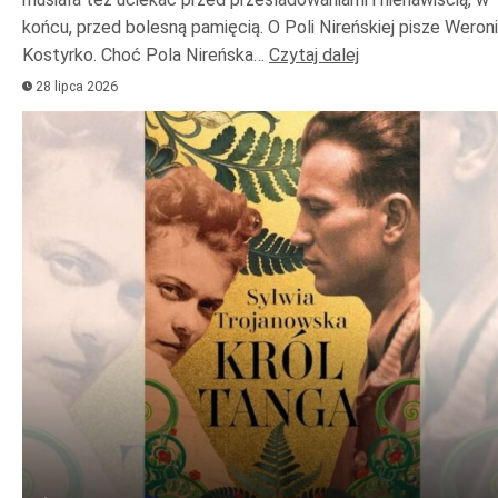
końcu, przed bolesną pamięcią. O Poli Nireńskiej pisze Weron
Kostyrko. Choć Pola Nireńska…
Czytaj dalej
28 lipca 2026
Odtwarzacz
plików
dźwiękowych