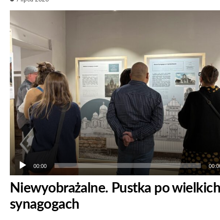
Odtwarzacz
plików
dźwiękowych
00:00
00:0
Niewyobrażalne. Pustka po wielkic
synagogach