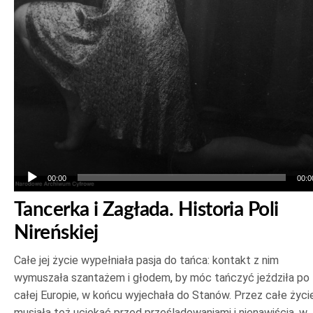
00:00
00:0
Tancerka i Zagłada. Historia Poli
Nireńskiej
Całe jej życie wypełniała pasja do tańca: kontakt z nim
wymuszała szantażem i głodem, by móc tańczyć jeździła po
całej Europie, w końcu wyjechała do Stanów. Przez całe życi
musiała też uciekać przed prześladowaniami i nienawiścią, w