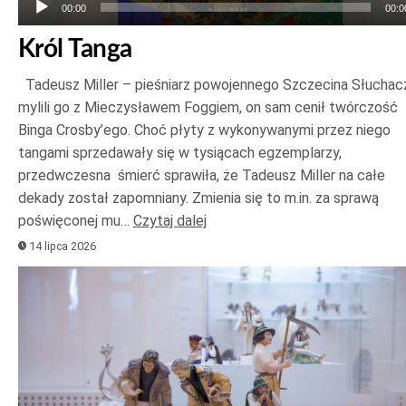
00:00
00:0
Król Tanga
Tadeusz Miller – pieśniarz powojennego Szczecina Słuchac
mylili go z Mieczysławem Foggiem, on sam cenił twórczość
Binga Crosby’ego. Choć płyty z wykonywanymi przez niego
tangami sprzedawały się w tysiącach egzemplarzy,
przedwczesna śmierć sprawiła, że Tadeusz Miller na całe
dekady został zapomniany. Zmienia się to m.in. za sprawą
poświęconej mu…
Czytaj dalej
14 lipca 2026
Odtwarzacz
plików
dźwiękowych