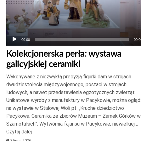
00:00
00:0
Kolekcjonerska perła: wystawa
galicyjskiej ceramiki
Wykonywane z niezwykłą precyzją figurki dam w strojach
dwudziestolecia międzywojennego, postaci w strojach
ludowych, a nawet przedstawienia egzotycznych zwierząt.
Unikatowe wyroby z manufaktury w Pacykowie, można ogląd
na wystawie w Stalowej Woli pt. „Kruche dziedzictwo
Pacykowa. Ceramika ze zbiorów Muzeum – Zamek Górków w
Szamotułach”. Wytwórnia fajansu w Pacykowie, niewielkiej…
Czytaj dalej
7 lipca 2026