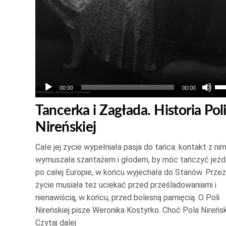
głośność.
Uż
00:00
00:00
st
Tancerka i Zagłada. Historia Pol
do
Nireńskiej
gó
or
Całe jej życie wypełniała pasja do tańca: kontakt z ni
do
wymuszała szantażem i głodem, by móc tańczyć jeźd
do
po całej Europie, w końcu wyjechała do Stanów. Przez
ab
życie musiała też uciekać przed prześladowaniami i
zw
nienawiścią, w końcu, przed bolesną pamięcią. O Poli
Nireńskiej pisze Weronika Kostyrko. Choć Pola Nireńs
lu
Czytaj dalej
zm