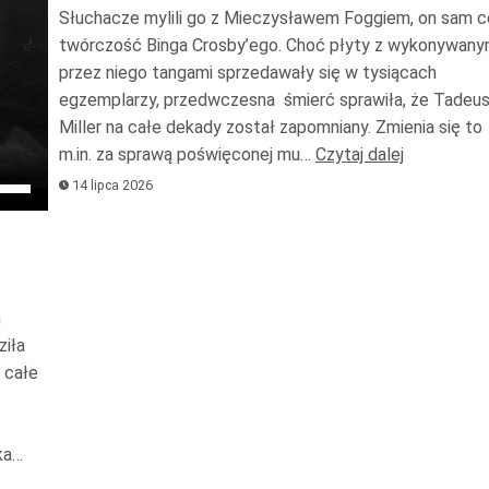
oraz
Słuchacze mylili go z Mieczysławem Foggiem, on sam c
do
twórczość Binga Crosby’ego. Choć płyty z wykonywany
przez niego tangami sprzedawały się w tysiącach
dołu
egzemplarzy, przedwczesna śmierć sprawiła, że Tadeu
aby
Miller na całe dekady został zapomniany. Zmienia się to
zwię
m.in. za sprawą poświęconej mu…
Czytaj dalej
lub
ywaj
14 lipca 2026
zmni
rzałek
głoś
i
ry
az
m
ziła
łu
 całe
y
iększyć
ka…
b
niejszyć