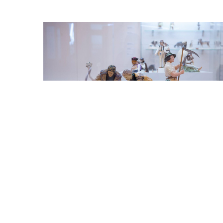
Odtwarzacz
plików
dźwiękowych
00:00
00:00
Kolekcjonerska perła: wystaw
galicyjskiej ceramiki
Wykonywane z niezwykłą precyzją figurki dam w str