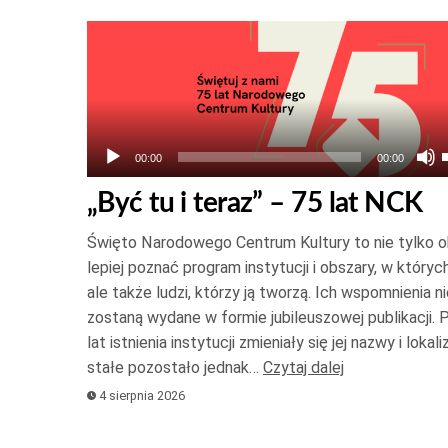
Odtwarzacz
plików
dźwiękowych
00:00
00:00
„Być tu i teraz” – 75 lat NCK
Święto Narodowego Centrum Kultury to nie tylko ok
lepiej poznać program instytucji i obszary, w których
ale także ludzi, którzy ją tworzą. Ich wspomnienia n
zostaną wydane w formie jubileuszowej publikacji. 
lat istnienia instytucji zmieniały się jej nazwy i lokali
stałe pozostało jednak…
Czytaj dalej
4 sierpnia 2026