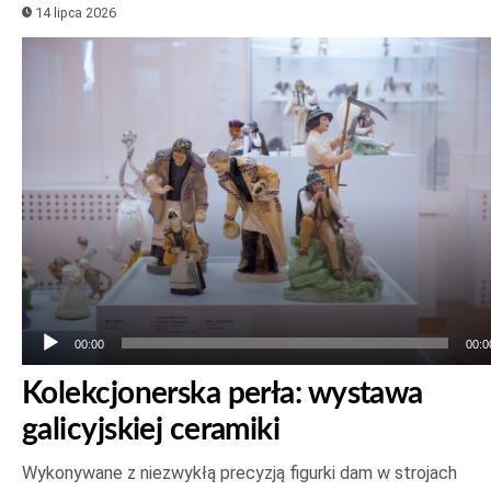
14 lipca 2026
Odtwarzacz
plików
dźwiękowych
00:00
00:0
Kolekcjonerska perła: wystawa
galicyjskiej ceramiki
Wykonywane z niezwykłą precyzją figurki dam w strojach