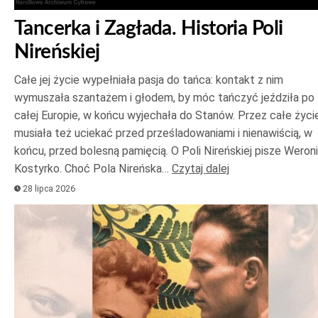
Tancerka i Zagłada. Historia Poli
Nireńskiej
Całe jej życie wypełniała pasja do tańca: kontakt z nim
wymuszała szantażem i głodem, by móc tańczyć jeździła po
całej Europie, w końcu wyjechała do Stanów. Przez całe życi
musiała też uciekać przed prześladowaniami i nienawiścią, w
końcu, przed bolesną pamięcią. O Poli Nireńskiej pisze Weron
Kostyrko. Choć Pola Nireńska…
Czytaj dalej
28 lipca 2026
Odtwarzacz
plików
dźwiękowych