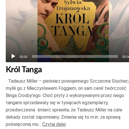
00:00
00:0
Król Tanga
Tadeusz Miller – pieśniarz powojennego Szczecina Słuchac
mylili go z Mieczysławem Foggiem, on sam cenił twórczość
Binga Crosby’ego. Choć płyty z wykonywanymi przez niego
tangami sprzedawały się w tysiącach egzemplarzy,
przedwczesna śmierć sprawiła, że Tadeusz Miller na całe
dekady został zapomniany. Zmienia się to m.in. za sprawą
poświęconej mu…
Czytaj dalej