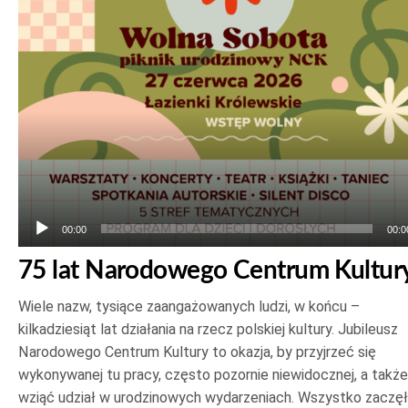
plików
dźwiękowych
00:00
00:0
75 lat Narodowego Centrum Kultur
Wiele nazw, tysiące zaangażowanych ludzi, w końcu –
kilkadziesiąt lat działania na rzecz polskiej kultury. Jubileusz
Narodowego Centrum Kultury to okazja, by przyjrzeć się
wykonywanej tu pracy, często pozornie niewidocznej, a także
wziąć udział w urodzinowych wydarzeniach. Wszystko zaczę