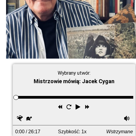
Wybrany utwór:
Mistrzowie mówią: Jacek Cygan
Przewiń
Uruchom
Odtwórz
Przewiń
wstecz
ponownie
do
Szybciej
Wolniej
G
przodu
0:00
/ 26:17
Szybkość: 1x
Wstrzymane