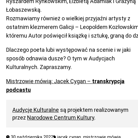
Ryszardem Rynkowskim, Elżbietą Adamiak i Grażyną
Łobaszewską.
Rozmawiamy również o wielkiej przyjaźni artysty z
ostatnim klezmerem Galicji – Leopoldem Kozłowskim
któremu Autor poświęcił książkę i sztukę, graną do dz
Dlaczego poeta lubi występować na scenie i w jaki
sposób odnawia dusze? O tym w Audycjach
Kulturalnych. Zapraszamy.
Mistrzowie mówią: Jacek Cygan –
transkrypcja
podcastu
Audycje Kulturalne
są projektem realizowanym
przez
Narodowe Centrum Kultury
.
30 października 2022
jacek cygan,
mistrzowie mówią