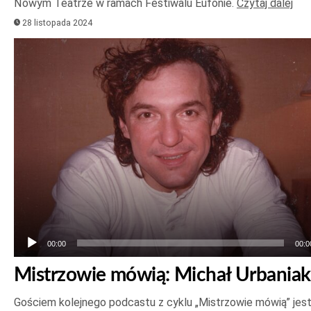
Nowym Teatrze w ramach Festiwalu Eufonie.
Czytaj dalej
28 listopada 2024
Odtwarzacz
plików
dźwiękowych
00:00
00:0
Mistrzowie mówią: Michał Urbaniak
Gościem kolejnego podcastu z cyklu „Mistrzowie mówią” jes