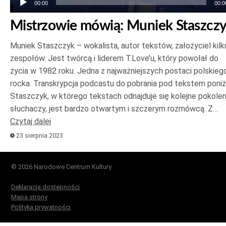
00:00
00:0
Mistrzowie mówią: Muniek Staszcz
Muniek Staszczyk – wokalista, autor tekstów, założyciel kilk
zespołów. Jest twórcą i liderem T.Love’u, który powołał do
życia w 1982 roku. Jedna z najważniejszych postaci polskieg
rocka. Transkrypcja podcastu do pobrania pod tekstem poniż
Staszczyk, w którego tekstach odnajduje się kolejne pokolen
słuchaczy, jest bardzo otwartym i szczerym rozmówcą. Z…
Czytaj dalej
23 sierpnia 2023
© 2026 Narodowe Centrum Kultury
Deklaracja dostępności
Mapa strony
Polityka prywatności