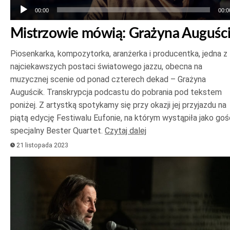
00:00
00:0
Mistrzowie mówią: Grażyna Auguśc
Piosenkarka, kompozytorka, aranżerka i producentka, jedna z
najciekawszych postaci światowego jazzu, obecna na
muzycznej scenie od ponad czterech dekad – Grażyna
Auguścik. Transkrypcja podcastu do pobrania pod tekstem
poniżej. Z artystką spotykamy się przy okazji jej przyjazdu na
piątą edycję Festiwalu Eufonie, na którym wystąpiła jako goś
specjalny Bester Quartet.
Czytaj dalej
21 listopada 2023
Odtwarzacz
plików
dźwiękowych