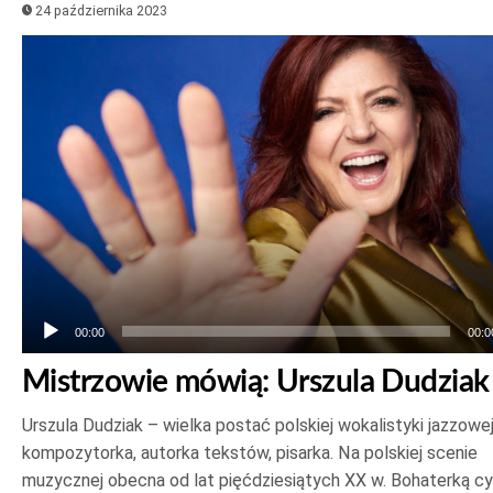
24 października 2023
Odtwarzacz
plików
dźwiękowych
00:00
00:0
Mistrzowie mówią: Urszula Dudziak
Urszula Dudziak – wielka postać polskiej wokalistyki jazzowej
kompozytorka, autorka tekstów, pisarka. Na polskiej scenie
muzycznej obecna od lat pięćdziesiątych XX w. Bohaterką cy