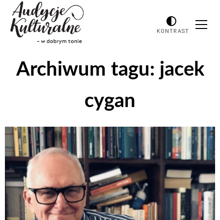
KONTRAST
Archiwum tagu:
jacek
cygan
Odtwarzacz
plików
dźwiękowych