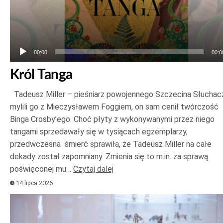
00:00
00:0
Król Tanga
Tadeusz Miller – pieśniarz powojennego Szczecina Słuchac
mylili go z Mieczysławem Foggiem, on sam cenił twórczość
Binga Crosby’ego. Choć płyty z wykonywanymi przez niego
tangami sprzedawały się w tysiącach egzemplarzy,
przedwczesna śmierć sprawiła, że Tadeusz Miller na całe
dekady został zapomniany. Zmienia się to m.in. za sprawą
poświęconej mu…
Czytaj dalej
14 lipca 2026
Odtwarzacz
plików