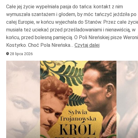
Całe jej życie wypełniała pasja do tańca: kontakt z nim
wymuszała szantażem i głodem, by móc tańczyć jeździła po
całej Europie, w końcu wyjechała do Stanów. Przez całe życi
musiała też uciekać przed prześladowaniami i nienawiścią, w
końcu, przed bolesną pamięcią. O Poli Nireńskiej pisze Weron
Kostyrko. Choć Pola Nireńska…
Czytaj dalej
28 lipca 2026
Odtwarzacz
plików
dźwiękowych