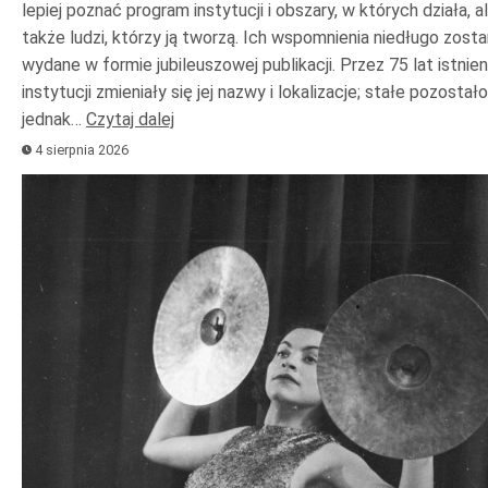
lepiej poznać program instytucji i obszary, w których działa, a
także ludzi, którzy ją tworzą. Ich wspomnienia niedługo zost
wydane w formie jubileuszowej publikacji. Przez 75 lat istnien
instytucji zmieniały się jej nazwy i lokalizacje; stałe pozostało
jednak…
Czytaj dalej
4 sierpnia 2026
Odtwarzacz
plików
dźwiękowych