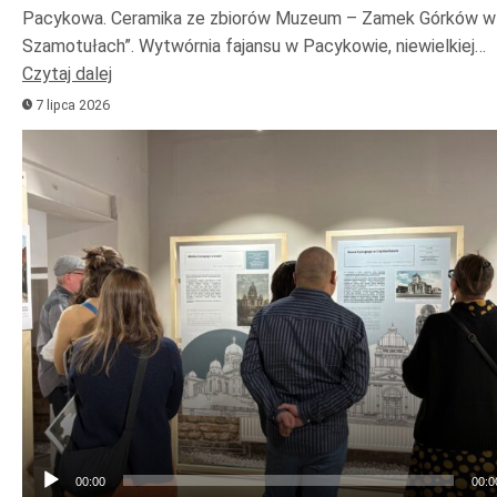
Pacykowa. Ceramika ze zbiorów Muzeum – Zamek Górków w
Szamotułach”. Wytwórnia fajansu w Pacykowie, niewielkiej…
Czytaj dalej
7 lipca 2026
Odtwarzacz
plików
dźwiękowych
00:00
00:0