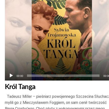
dźwiękowych
00:00
00:0
Król Tanga
Tadeusz Miller – pieśniarz powojennego Szczecina Słuchac
mylili go z Mieczysławem Foggiem, on sam cenił twórczość
Binga Crosby’ego. Choć płyty z wykonywanymi przez niego