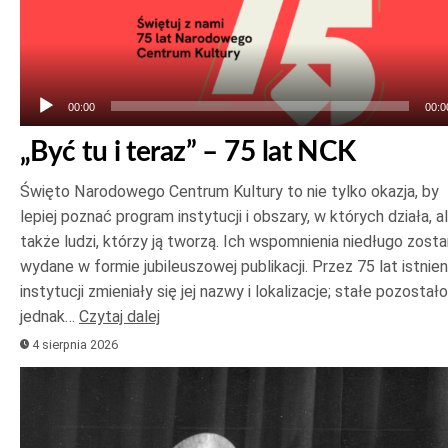
plików
dźwiękowych
00:00
00:0
„Być tu i teraz” – 75 lat NCK
Święto Narodowego Centrum Kultury to nie tylko okazja, by
lepiej poznać program instytucji i obszary, w których działa, a
także ludzi, którzy ją tworzą. Ich wspomnienia niedługo zost
wydane w formie jubileuszowej publikacji. Przez 75 lat istnien
instytucji zmieniały się jej nazwy i lokalizacje; stałe pozostało
jednak…
Czytaj dalej
4 sierpnia 2026
Odtwarzacz
plików
dźwiękowych