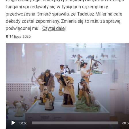
tangami sprzedawały się w tysiącach egzemplarzy,
przedwczesna śmierć sprawiła, że Tadeusz Miller na całe
dekady został zapomniany. Zmienia się to m.in. za sprawą
poświęconej mu…
Czytaj dalej
14 lipca 2026
Odtwarzacz
plików
dźwiękowych
00:00
00:0