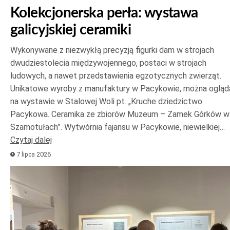
Kolekcjonerska perła: wystawa
galicyjskiej ceramiki
Wykonywane z niezwykłą precyzją figurki dam w strojach
dwudziestolecia międzywojennego, postaci w strojach
ludowych, a nawet przedstawienia egzotycznych zwierząt.
Unikatowe wyroby z manufaktury w Pacykowie, można ogląd
na wystawie w Stalowej Woli pt. „Kruche dziedzictwo
Pacykowa. Ceramika ze zbiorów Muzeum – Zamek Górków w
Szamotułach”. Wytwórnia fajansu w Pacykowie, niewielkiej…
Czytaj dalej
7 lipca 2026
Odtwarzacz
plików
dźwiękowych