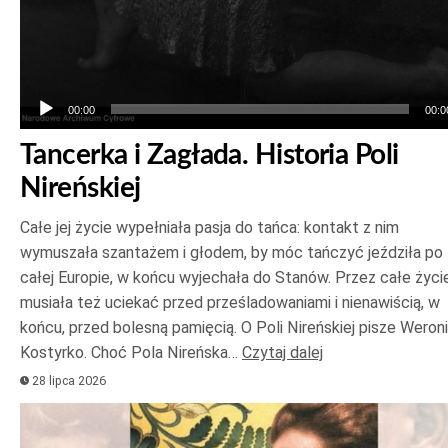
00:00
00:0
Tancerka i Zagłada. Historia Poli
Nireńskiej
Całe jej życie wypełniała pasja do tańca: kontakt z nim
wymuszała szantażem i głodem, by móc tańczyć jeździła po
całej Europie, w końcu wyjechała do Stanów. Przez całe życi
musiała też uciekać przed prześladowaniami i nienawiścią, w
końcu, przed bolesną pamięcią. O Poli Nireńskiej pisze Weron
Kostyrko. Choć Pola Nireńska…
Czytaj dalej
28 lipca 2026
Odtwarzacz
plików