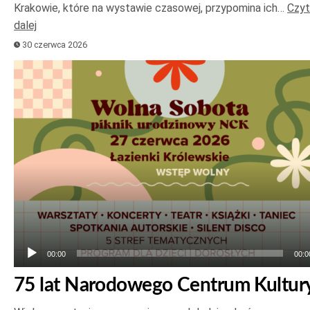
Krakowie, które na wystawie czasowej, przypomina ich…
Czyt
dalej
30 czerwca 2026
Odtwarzacz
plików
dźwiękowych
00:00
00:0
75 lat Narodowego Centrum Kultur