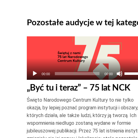
Pozostałe audycje w tej katego
Odtwarzacz
plików
dźwiękowych
Używ
00:00
00:00
strza
„Być tu i teraz” – 75 lat NCK
do
góry
Święto Narodowego Centrum Kultury to nie tylko
oraz
okazja, by lepiej poznać program instytucji i obszary
do
których działa, ale także ludzi, którzy ją tworzą. Ich
wspomnienia niedługo zostaną wydane w formie
dołu
jubileuszowej publikacji. Przez 75 lat istnienia instyt
aby