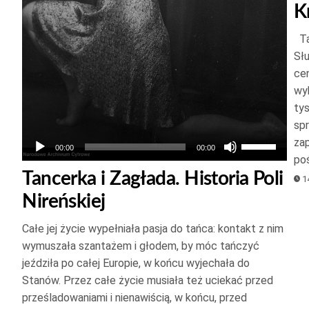
kszyć
K
Ta
jszyć
Sł
ość.
cen
wy
ty
spr
Używaj
zap
00:00
00:00
po
strzałek
Tancerka i Zagłada. Historia Poli
14
do
Nireńskiej
góry
oraz
Całe jej życie wypełniała pasja do tańca: kontakt z nim
do
wymuszała szantażem i głodem, by móc tańczyć
dołu
jeździła po całej Europie, w końcu wyjechała do
aby
Stanów. Przez całe życie musiała też uciekać przed
zwiększyć
prześladowaniami i nienawiścią, w końcu, przed