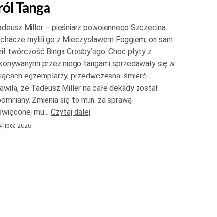
ról Tanga
do
góry
deusz Miller – pieśniarz powojennego Szczecina
oraz
uchacze mylili go z Mieczysławem Foggiem, on sam
do
ił twórczość Binga Crosby’ego. Choć płyty z
konywanymi przez niego tangami sprzedawały się w
dołu
siącach egzemplarzy, przedwczesna śmierć
aby
awiła, że Tadeusz Miller na całe dekady został
zwiększyć
omniany. Zmienia się to m.in. za sprawą
lub
święconej mu…
Czytaj dalej
zmniejszyć
 lipca 2026
głośność.