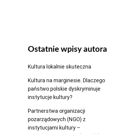
dołu
aby
zwiększyć
lub
zmniejszyć
głośność.
Ostatnie wpisy autora
Kultura lokalnie skuteczna
Kultura na marginesie. Dlaczego
państwo polskie dyskryminuje
instytucje kultury?
Partnerstwa organizacji
pozarządowych (NGO) z
instytucjami kultury –