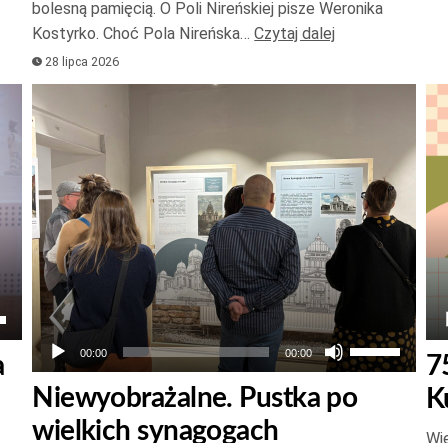
bolesną pamięcią. O Poli Nireńskiej pisze Weronika
lub
Kostyrko. Choć Pola Nireńska…
Czytaj dalej
zmniejszyć
28 lipca 2026
głośność.
Odtwarzacz
Od
plików
pl
dźwiękowych
dź
aj
łek
Używaj
00:00
00:00
a
7
strzałek
Niewyobrażalne. Pustka po
K
do
wielkich synagogach
góry
Wie