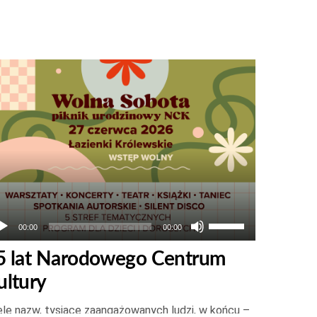
twarzacz
ików
więkowych
Używaj
00:00
00:00
strzałek
5 lat Narodowego Centrum
do
ultury
góry
oraz
le nazw, tysiące zaangażowanych ludzi, w końcu –