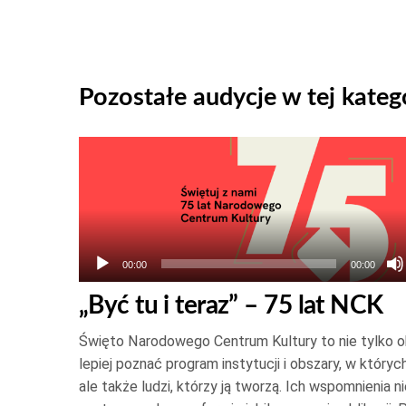
Pozostałe audycje w tej katego
Odtwarzacz
plików
dźwiękowych
00:00
00:00
„Być tu i teraz” – 75 lat NCK
Święto Narodowego Centrum Kultury to nie tylko ok
lepiej poznać program instytucji i obszary, w których
ale także ludzi, którzy ją tworzą. Ich wspomnienia n