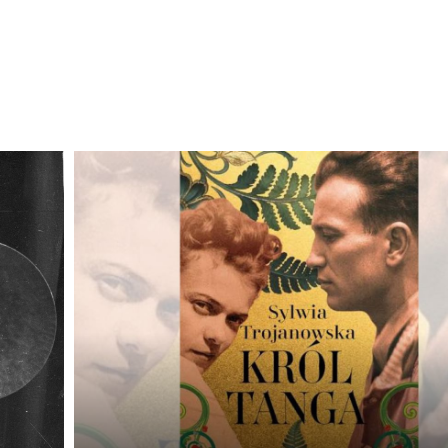
Odtwarzacz
plików
dźwiękowych