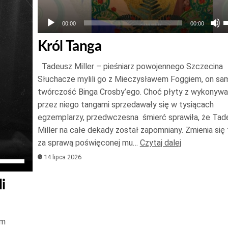
U
00:00
00:00
s
Król Tanga
g
Tadeusz Miller – pieśniarz powojennego Szczecina
o
Słuchacze mylili go z Mieczysławem Foggiem, on sam
twórczość Binga Crosby’ego. Choć płyty z wykonyw
przez niego tangami sprzedawały się w tysiącach
d
egzemplarzy, przedwczesna śmierć sprawiła, że Tad
a
Miller na całe dekady został zapomniany. Zmienia się t
z
za sprawą poświęconej mu…
Czytaj dalej
l
Używaj
14 lipca 2026
z
strzałek
g
i
do
góry
oraz
im