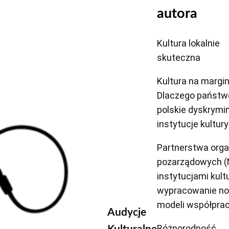
autora
Kultura lokalnie
skuteczna
Kultura na margin
Dlaczego państw
polskie dyskrymi
instytucje kultur
Partnerstwa orga
pozarządowych (
instytucjami kult
wypracowanie n
modeli współpra
Audycje
Różnorodność