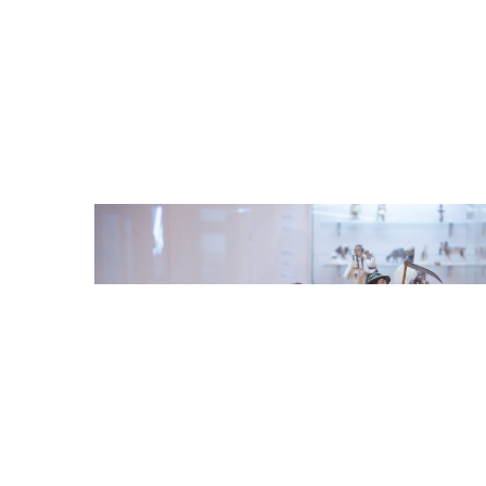
Odtwarzacz
plików
dźwiękowych