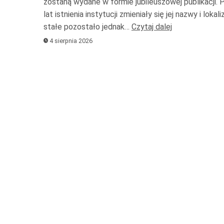
zostaną wydane w formie jubileuszowej publikacji. 
lat istnienia instytucji zmieniały się jej nazwy i lokali
stałe pozostało jednak…
Czytaj dalej
4 sierpnia 2026