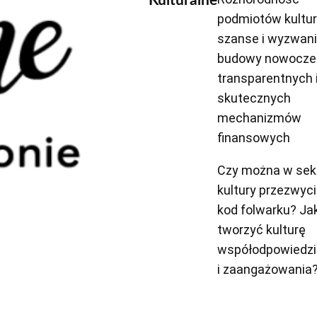
Kulturalne
podmiotów kultur
szanse i wyzwani
budowy nowocze
transparentnych 
skutecznych
mechanizmów
finansowych
Czy można w sek
kultury przezwyc
kod folwarku? Ja
tworzyć kulturę
współodpowiedzi
i zaangażowania