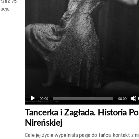
Przez 75
dołu
zacje;
aby
zwiększyć
lub
zmniejszyć
głośność.
00:00
00:00
Tancerka i Zagłada. Historia Pol
Nireńskiej
Całe jej życie wypełniała pasja do tańca: kontakt z n