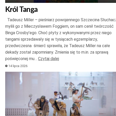
Król Tanga
Tadeusz Miller – pieśniarz powojennego Szczecina Słuchac
mylili go z Mieczysławem Foggiem, on sam cenił twórczość
Binga Crosby’ego. Choć płyty z wykonywanymi przez niego
tangami sprzedawały się w tysiącach egzemplarzy,
przedwczesna śmierć sprawiła, że Tadeusz Miller na całe
dekady został zapomniany. Zmienia się to m.in. za sprawą
poświęconej mu…
Czytaj dalej
14 lipca 2026
Odtwarzacz
plików
dźwiękowych