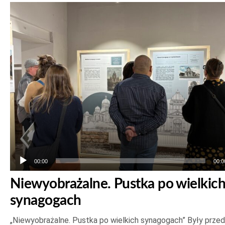
Odtwarzacz
plików
dźwiękowych
00:00
00:0
Niewyobrażalne. Pustka po wielkic
synagogach
„Niewyobrażalne. Pustka po wielkich synagogach” Były prze