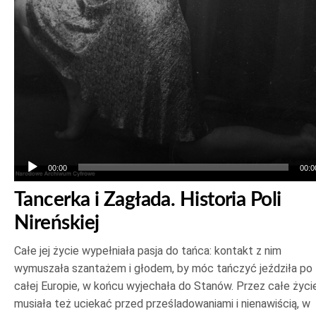
00:00
00:0
Tancerka i Zagłada. Historia Poli
Nireńskiej
Całe jej życie wypełniała pasja do tańca: kontakt z nim
wymuszała szantażem i głodem, by móc tańczyć jeździła po
całej Europie, w końcu wyjechała do Stanów. Przez całe życi
musiała też uciekać przed prześladowaniami i nienawiścią, w