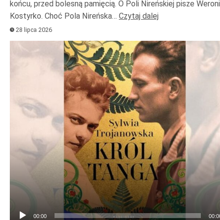
końcu, przed bolesną pamięcią. O Poli Nireńskiej pisze Weron
Kostyrko. Choć Pola Nireńska…
Czytaj dalej
28 lipca 2026
Odtwarzacz
plików
dźwiękowych
00:00
00:0