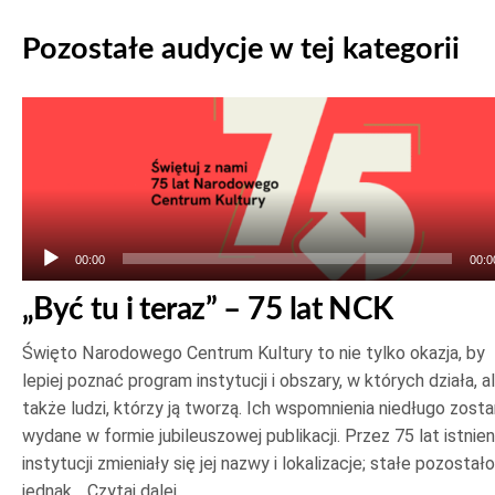
Pozostałe audycje w tej kategorii
Odtwarzacz
plików
dźwiękowych
00:00
00:0
„Być tu i teraz” – 75 lat NCK
Święto Narodowego Centrum Kultury to nie tylko okazja, by
lepiej poznać program instytucji i obszary, w których działa, a
także ludzi, którzy ją tworzą. Ich wspomnienia niedługo zost
wydane w formie jubileuszowej publikacji. Przez 75 lat istnien
instytucji zmieniały się jej nazwy i lokalizacje; stałe pozostało
jednak…
Czytaj dalej