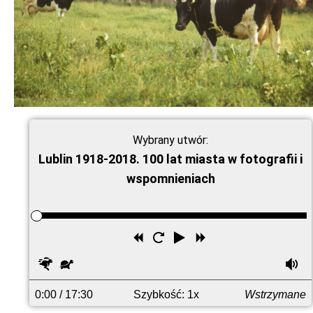
Wybrany utwór:
Lublin 1918-2018. 100 lat miasta w fotografii i
wspomnieniach
Przewiń
Uruchom
Odtwórz
Przewiń
wstecz
ponownie
do
Szybciej
Wolniej
G
przodu
0:00
/ 17:30
Szybkość: 1x
Wstrzymane