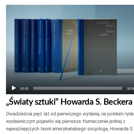
Odtwarzacz
plików
dźwiękowych
00:00
00:0
„Światy sztuki” Howarda S. Beckera
Dwadzieścia pięć lat od pierwszego wydania, na polskim rynk
wydawniczym pojawiło się pierwsze tłumaczenie jednej z
najważniejszych teorii amerykańskiego socjologa, Howarda S.