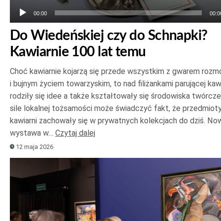
00:00
00:0
Do Wiedeńskiej czy do Schnapki?
Kawiarnie 100 lat temu
Choć kawiarnie kojarzą się przede wszystkim z gwarem roz
i bujnym życiem towarzyskim, to nad filiżankami parującej ka
rodziły się idee a także kształtowały się środowiska twórcze
sile lokalnej tożsamości może świadczyć fakt, że przedmioty
kawiarni zachowały się w prywatnych kolekcjach do dziś. No
wystawa w…
Czytaj dalej
12 maja 2026
Odtwarzacz
plików
dźwiękowych