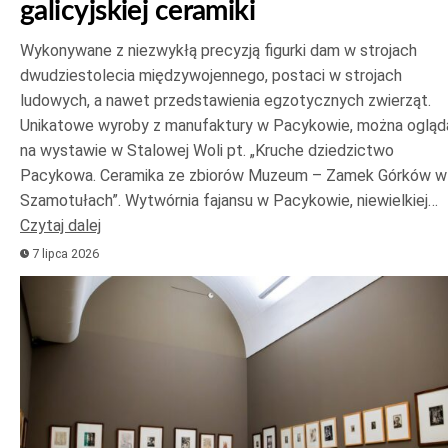
galicyjskiej ceramiki
Wykonywane z niezwykłą precyzją figurki dam w strojach
dwudziestolecia międzywojennego, postaci w strojach
ludowych, a nawet przedstawienia egzotycznych zwierząt.
Unikatowe wyroby z manufaktury w Pacykowie, można ogląd
na wystawie w Stalowej Woli pt. „Kruche dziedzictwo
Pacykowa. Ceramika ze zbiorów Muzeum – Zamek Górków w
Szamotułach”. Wytwórnia fajansu w Pacykowie, niewielkiej…
Czytaj dalej
7 lipca 2026
Odtwarzacz
plików
dźwiękowych