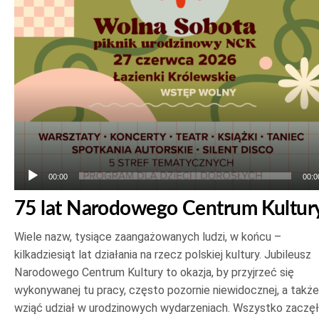
plików
dźwiękowych
00:00
00:0
75 lat Narodowego Centrum Kultur
Wiele nazw, tysiące zaangażowanych ludzi, w końcu –
kilkadziesiąt lat działania na rzecz polskiej kultury. Jubileusz
Narodowego Centrum Kultury to okazja, by przyjrzeć się
wykonywanej tu pracy, często pozornie niewidocznej, a także
wziąć udział w urodzinowych wydarzeniach. Wszystko zaczę