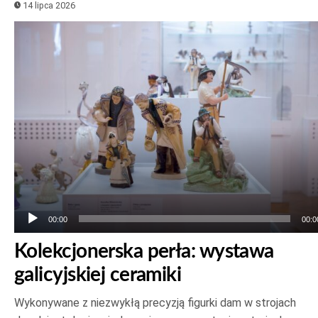
14 lipca 2026
Odtwarzacz
plików
dźwiękowych
00:00
00:0
Kolekcjonerska perła: wystawa
galicyjskiej ceramiki
Wykonywane z niezwykłą precyzją figurki dam w strojach