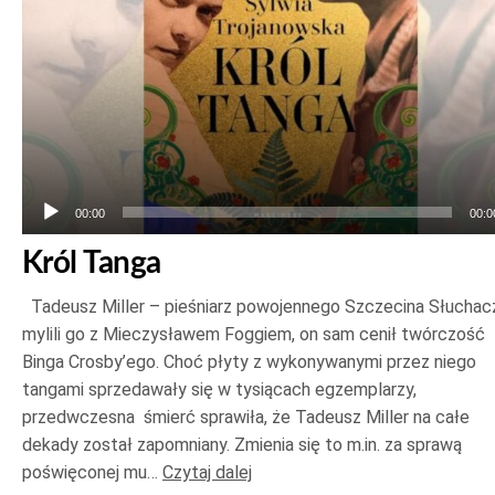
00:00
00:0
Król Tanga
Tadeusz Miller – pieśniarz powojennego Szczecina Słuchac
mylili go z Mieczysławem Foggiem, on sam cenił twórczość
Binga Crosby’ego. Choć płyty z wykonywanymi przez niego
tangami sprzedawały się w tysiącach egzemplarzy,
przedwczesna śmierć sprawiła, że Tadeusz Miller na całe
dekady został zapomniany. Zmienia się to m.in. za sprawą
poświęconej mu…
Czytaj dalej