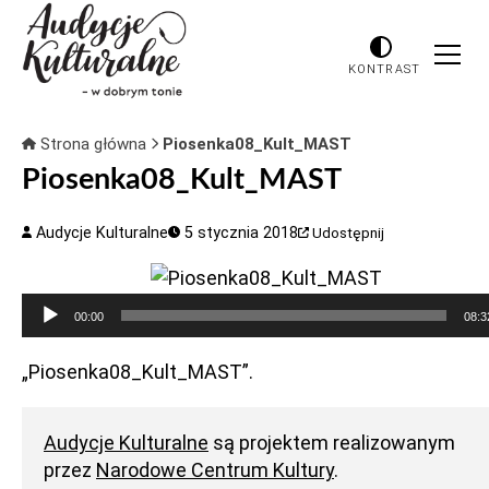
KONTRAST
Strona główna
Piosenka08_Kult_MAST
Piosenka08_Kult_MAST
Audycje Kulturalne
5 stycznia 2018
Udostępnij
Odtwarzacz
00:00
08:3
plików
dźwiękowych
„Piosenka08_Kult_MAST”.
Audycje Kulturalne
są projektem realizowanym
przez
Narodowe Centrum Kultury
.