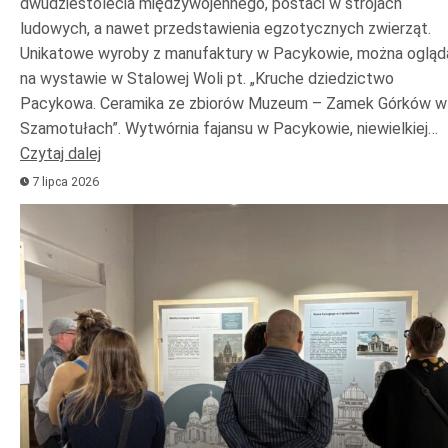
dwudziestolecia międzywojennego, postaci w strojach
ludowych, a nawet przedstawienia egzotycznych zwierząt.
Unikatowe wyroby z manufaktury w Pacykowie, można ogląd
na wystawie w Stalowej Woli pt. „Kruche dziedzictwo
Pacykowa. Ceramika ze zbiorów Muzeum – Zamek Górków w
Szamotułach”. Wytwórnia fajansu w Pacykowie, niewielkiej…
Czytaj dalej
7 lipca 2026
Odtwarzacz
plików
dźwiękowych