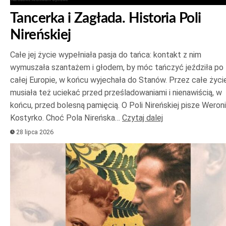
Tancerka i Zagłada. Historia Poli
Nireńskiej
Całe jej życie wypełniała pasja do tańca: kontakt z nim
wymuszała szantażem i głodem, by móc tańczyć jeździła po
całej Europie, w końcu wyjechała do Stanów. Przez całe życi
musiała też uciekać przed prześladowaniami i nienawiścią, w
końcu, przed bolesną pamięcią. O Poli Nireńskiej pisze Weron
Kostyrko. Choć Pola Nireńska…
Czytaj dalej
28 lipca 2026
Odtwarzacz
plików
dźwiękowych