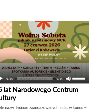
twarzacz
ików
więkowych
Używaj
00:00
00:00
strzałek
5 lat Narodowego Centrum
do
ultury
góry
oraz
le nazw, tysiące zaangażowanych ludzi, w końcu –