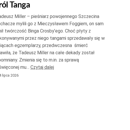
ról Tanga
do
góry
deusz Miller – pieśniarz powojennego Szczecina
oraz
uchacze mylili go z Mieczysławem Foggiem, on sam
do
ił twórczość Binga Crosby’ego. Choć płyty z
konywanymi przez niego tangami sprzedawały się w
dołu
siącach egzemplarzy, przedwczesna śmierć
aby
awiła, że Tadeusz Miller na całe dekady został
zwiększyć
omniany. Zmienia się to m.in. za sprawą
lub
święconej mu…
Czytaj dalej
zmniejszyć
 lipca 2026
głośność.