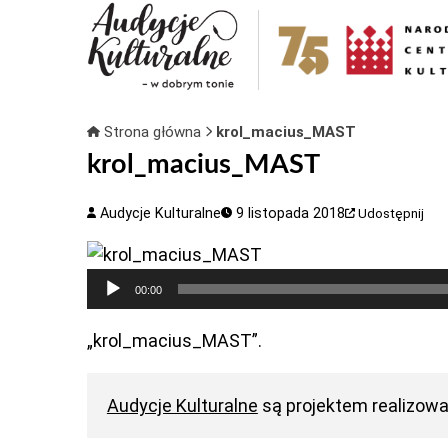
Strona główna
krol_macius_MAST
krol_macius_MAST
Audycje Kulturalne
9 listopada 2018
Udostępnij
Odtwarzacz
00:00
plików
dźwiękowych
„krol_macius_MAST”.
Audycje Kulturalne
są projektem realizow