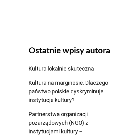
dołu
aby
zwiększyć
lub
zmniejszyć
głośność.
Ostatnie wpisy autora
Kultura lokalnie skuteczna
Kultura na marginesie. Dlaczego
państwo polskie dyskryminuje
instytucje kultury?
Partnerstwa organizacji
pozarządowych (NGO) z
instytucjami kultury –