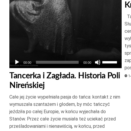
kszyć
K
Ta
jszyć
Sł
ość.
cen
wy
ty
spr
Używaj
zap
00:00
00:00
po
strzałek
Tancerka i Zagłada. Historia Poli
14
do
Nireńskiej
góry
oraz
Całe jej życie wypełniała pasja do tańca: kontakt z nim
do
wymuszała szantażem i głodem, by móc tańczyć
dołu
jeździła po całej Europie, w końcu wyjechała do
aby
Stanów. Przez całe życie musiała też uciekać przed
zwiększyć
prześladowaniami i nienawiścią, w końcu, przed