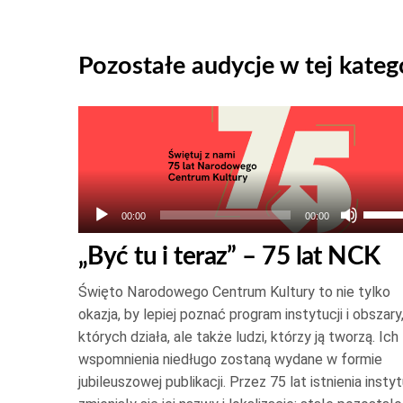
Pozostałe audycje w tej katego
Odtwarzacz
plików
dźwiękowych
Używ
00:00
00:00
strza
„Być tu i teraz” – 75 lat NCK
do
góry
Święto Narodowego Centrum Kultury to nie tylko
oraz
okazja, by lepiej poznać program instytucji i obszary
do
których działa, ale także ludzi, którzy ją tworzą. Ich
wspomnienia niedługo zostaną wydane w formie
dołu
jubileuszowej publikacji. Przez 75 lat istnienia instyt
aby