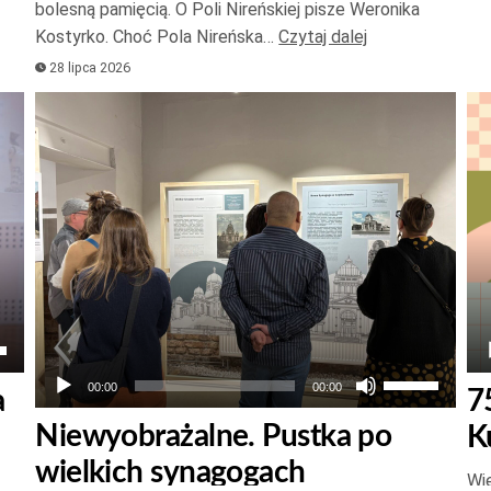
bolesną pamięcią. O Poli Nireńskiej pisze Weronika
lub
Kostyrko. Choć Pola Nireńska…
Czytaj dalej
zmniejszyć
28 lipca 2026
głośność.
Odtwarzacz
Od
plików
pl
dźwiękowych
dź
aj
łek
Używaj
00:00
00:00
a
7
strzałek
Niewyobrażalne. Pustka po
K
do
wielkich synagogach
góry
Wie