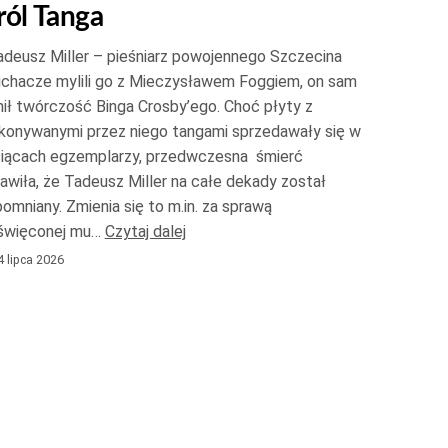
ról Tanga
do
góry
deusz Miller – pieśniarz powojennego Szczecina
oraz
uchacze mylili go z Mieczysławem Foggiem, on sam
do
ił twórczość Binga Crosby’ego. Choć płyty z
konywanymi przez niego tangami sprzedawały się w
dołu
siącach egzemplarzy, przedwczesna śmierć
aby
awiła, że Tadeusz Miller na całe dekady został
zwiększyć
omniany. Zmienia się to m.in. za sprawą
lub
święconej mu…
Czytaj dalej
zmniejszyć
 lipca 2026
głośność.