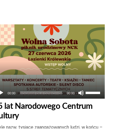
twarzacz
ików
więkowych
Używaj
00:00
00:00
strzałek
5 lat Narodowego Centrum
do
ultury
góry
oraz
le nazw, tysiące zaangażowanych ludzi, w końcu –