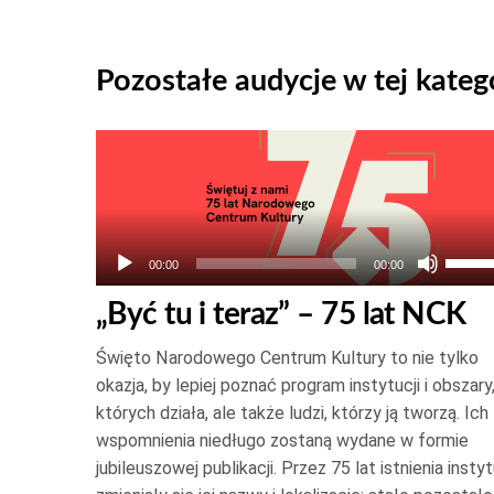
Pozostałe audycje w tej katego
Odtwarzacz
plików
dźwiękowych
Używ
00:00
00:00
strza
„Być tu i teraz” – 75 lat NCK
do
góry
Święto Narodowego Centrum Kultury to nie tylko
oraz
okazja, by lepiej poznać program instytucji i obszary
do
których działa, ale także ludzi, którzy ją tworzą. Ich
wspomnienia niedługo zostaną wydane w formie
dołu
jubileuszowej publikacji. Przez 75 lat istnienia instyt
aby