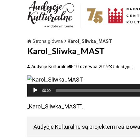
Strona główna
Karol_Sliwka_MAST
Karol_Sliwka_MAST
Audycje Kulturalne
10 czerwca 2019
Udostępnij
Odtwarzacz
00:00
plików
dźwiękowych
„Karol_Sliwka_MAST”.
Audycje Kulturalne
są projektem realizow