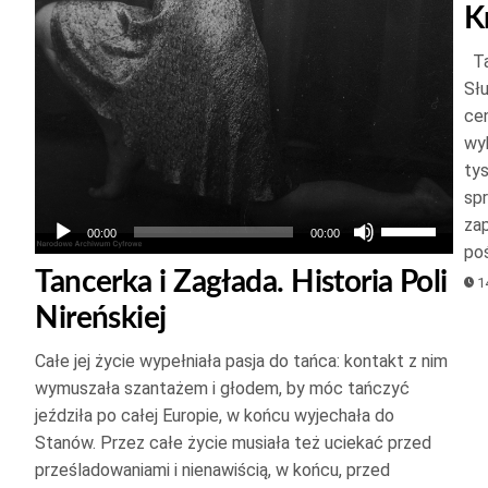
kszyć
K
Ta
jszyć
Sł
ość.
cen
wy
ty
spr
Używaj
zap
00:00
00:00
po
strzałek
Tancerka i Zagłada. Historia Poli
14
do
Nireńskiej
góry
oraz
Całe jej życie wypełniała pasja do tańca: kontakt z nim
do
wymuszała szantażem i głodem, by móc tańczyć
dołu
jeździła po całej Europie, w końcu wyjechała do
aby
Stanów. Przez całe życie musiała też uciekać przed
zwiększyć
prześladowaniami i nienawiścią, w końcu, przed