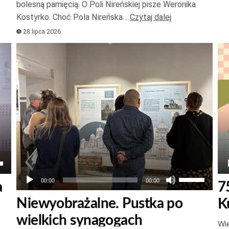
bolesną pamięcią. O Poli Nireńskiej pisze Weronika
lub
Kostyrko. Choć Pola Nireńska…
Czytaj dalej
zmniejszyć
28 lipca 2026
głośność.
Odtwarzacz
Od
plików
pl
dźwiękowych
dź
aj
łek
Używaj
00:00
00:00
a
7
strzałek
Niewyobrażalne. Pustka po
K
do
wielkich synagogach
góry
Wie