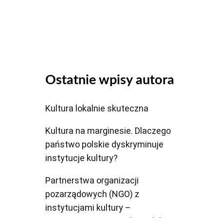
dołu
aby
zwiększyć
lub
zmniejszyć
głośność.
Ostatnie wpisy autora
Kultura lokalnie skuteczna
Kultura na marginesie. Dlaczego
państwo polskie dyskryminuje
instytucje kultury?
Partnerstwa organizacji
pozarządowych (NGO) z
instytucjami kultury –