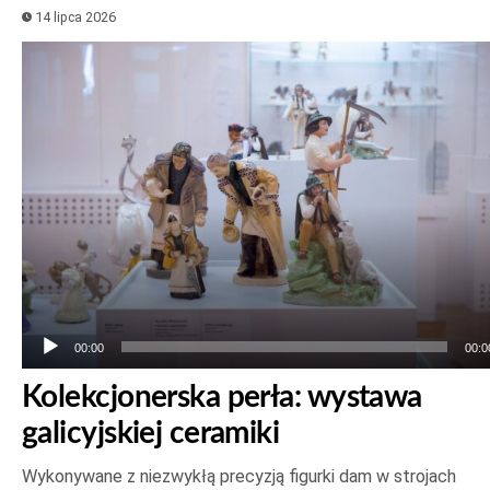
14 lipca 2026
Odtwarzacz
plików
dźwiękowych
00:00
00:0
Kolekcjonerska perła: wystawa
galicyjskiej ceramiki
Wykonywane z niezwykłą precyzją figurki dam w strojach