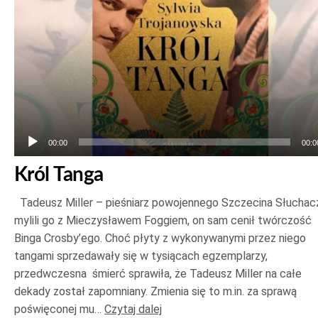
00:00
00:0
Król Tanga
Tadeusz Miller – pieśniarz powojennego Szczecina Słuchac
mylili go z Mieczysławem Foggiem, on sam cenił twórczość
Binga Crosby’ego. Choć płyty z wykonywanymi przez niego
tangami sprzedawały się w tysiącach egzemplarzy,
przedwczesna śmierć sprawiła, że Tadeusz Miller na całe
dekady został zapomniany. Zmienia się to m.in. za sprawą
poświęconej mu…
Czytaj dalej