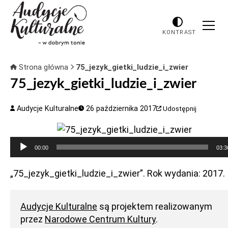
KONTRAST
Strona główna
75_jezyk_gietki_ludzie_i_zwier
75_jezyk_gietki_ludzie_i_zwier
Audycje Kulturalne
26 października 2017
Udostępnij
Odtwarzacz
00:00
03:3
plików
dźwiękowych
„75_jezyk_gietki_ludzie_i_zwier”. Rok wydania: 2017.
Audycje Kulturalne
są projektem realizowanym
przez
Narodowe Centrum Kultury
.