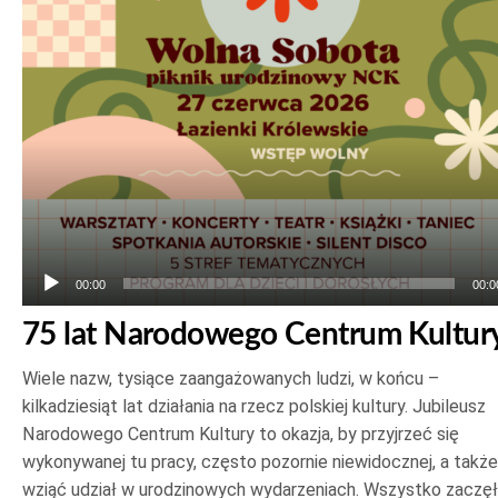
plików
dźwiękowych
00:00
00:0
75 lat Narodowego Centrum Kultur
Wiele nazw, tysiące zaangażowanych ludzi, w końcu –
kilkadziesiąt lat działania na rzecz polskiej kultury. Jubileusz
Narodowego Centrum Kultury to okazja, by przyjrzeć się
wykonywanej tu pracy, często pozornie niewidocznej, a także
wziąć udział w urodzinowych wydarzeniach. Wszystko zaczę