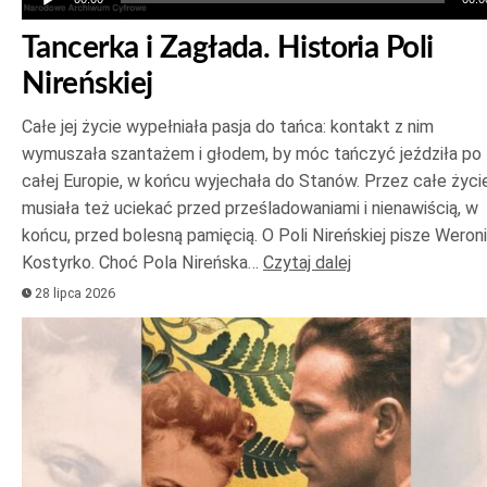
Tancerka i Zagłada. Historia Poli
Nireńskiej
Całe jej życie wypełniała pasja do tańca: kontakt z nim
wymuszała szantażem i głodem, by móc tańczyć jeździła po
całej Europie, w końcu wyjechała do Stanów. Przez całe życi
musiała też uciekać przed prześladowaniami i nienawiścią, w
końcu, przed bolesną pamięcią. O Poli Nireńskiej pisze Weron
Kostyrko. Choć Pola Nireńska…
Czytaj dalej
28 lipca 2026
Odtwarzacz
plików
dźwiękowych