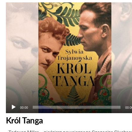
Odtwarzacz
plików
dźwiękowych
00:00
00:0
Król Tanga