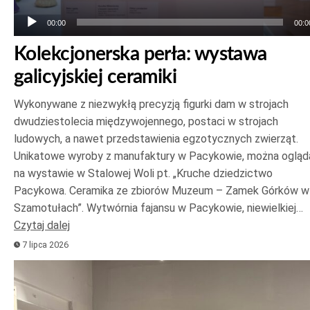
00:00
00:0
Kolekcjonerska perła: wystawa
galicyjskiej ceramiki
Wykonywane z niezwykłą precyzją figurki dam w strojach
dwudziestolecia międzywojennego, postaci w strojach
ludowych, a nawet przedstawienia egzotycznych zwierząt.
Unikatowe wyroby z manufaktury w Pacykowie, można ogląd
na wystawie w Stalowej Woli pt. „Kruche dziedzictwo
Pacykowa. Ceramika ze zbiorów Muzeum – Zamek Górków w
Szamotułach”. Wytwórnia fajansu w Pacykowie, niewielkiej…
Czytaj dalej
7 lipca 2026
Odtwarzacz
plików
dźwiękowych