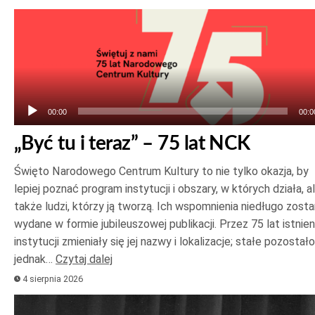
Odtwarzacz
plików
dźwiękowych
00:00
00:0
„Być tu i teraz” – 75 lat NCK
Święto Narodowego Centrum Kultury to nie tylko okazja, by
lepiej poznać program instytucji i obszary, w których działa, a
także ludzi, którzy ją tworzą. Ich wspomnienia niedługo zost
wydane w formie jubileuszowej publikacji. Przez 75 lat istnien
instytucji zmieniały się jej nazwy i lokalizacje; stałe pozostało
jednak…
Czytaj dalej
4 sierpnia 2026
Odtwarzacz