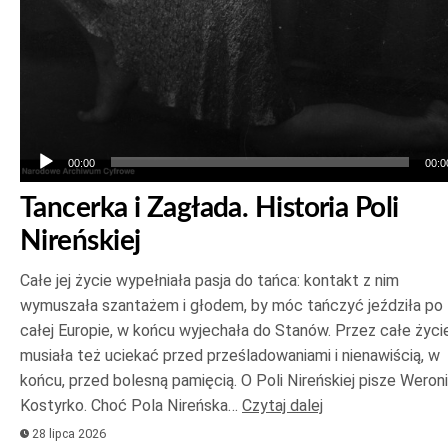
00:00
00:0
Tancerka i Zagłada. Historia Poli
Nireńskiej
Całe jej życie wypełniała pasja do tańca: kontakt z nim
wymuszała szantażem i głodem, by móc tańczyć jeździła po
całej Europie, w końcu wyjechała do Stanów. Przez całe życi
musiała też uciekać przed prześladowaniami i nienawiścią, w
końcu, przed bolesną pamięcią. O Poli Nireńskiej pisze Weron
Kostyrko. Choć Pola Nireńska…
Czytaj dalej
28 lipca 2026