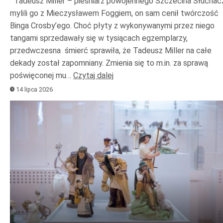
Tadeusz Miller – pieśniarz powojennego Szczecina Słuchac
mylili go z Mieczysławem Foggiem, on sam cenił twórczość
Binga Crosby’ego. Choć płyty z wykonywanymi przez niego
tangami sprzedawały się w tysiącach egzemplarzy,
przedwczesna śmierć sprawiła, że Tadeusz Miller na całe
dekady został zapomniany. Zmienia się to m.in. za sprawą
poświęconej mu…
Czytaj dalej
14 lipca 2026
Odtwarzacz
plików
dźwiękowych