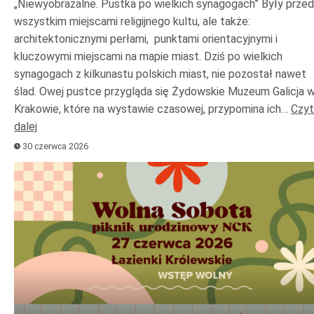
„Niewyobrażalne. Pustka po wielkich synagogach” Były prze
wszystkim miejscami religijnego kultu, ale także:
architektonicznymi perłami, punktami orientacyjnymi i
kluczowymi miejscami na mapie miast. Dziś po wielkich
synagogach z kilkunastu polskich miast, nie pozostał nawet
ślad. Owej pustce przygląda się Żydowskie Muzeum Galicja 
Krakowie, które na wystawie czasowej, przypomina ich…
Czyt
dalej
30 czerwca 2026
Odtwarzacz
plików
dźwiękowych