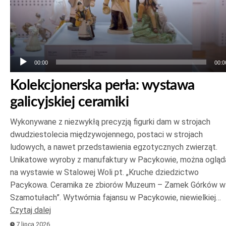
00:00
00:0
Kolekcjonerska perła: wystawa
galicyjskiej ceramiki
Wykonywane z niezwykłą precyzją figurki dam w strojach
dwudziestolecia międzywojennego, postaci w strojach
ludowych, a nawet przedstawienia egzotycznych zwierząt.
Unikatowe wyroby z manufaktury w Pacykowie, można ogląd
na wystawie w Stalowej Woli pt. „Kruche dziedzictwo
Pacykowa. Ceramika ze zbiorów Muzeum – Zamek Górków w
Szamotułach”. Wytwórnia fajansu w Pacykowie, niewielkiej…
Czytaj dalej
7 lipca 2026