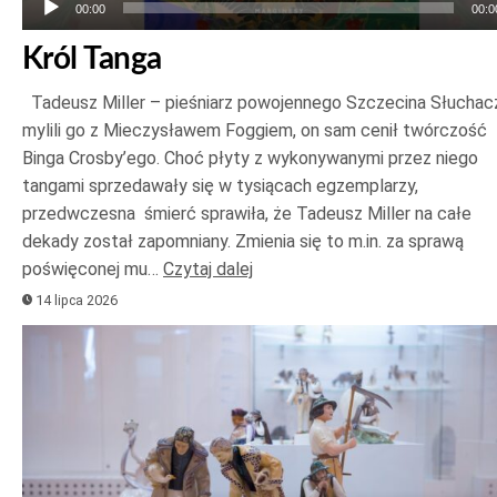
00:00
00:0
Król Tanga
Tadeusz Miller – pieśniarz powojennego Szczecina Słuchac
mylili go z Mieczysławem Foggiem, on sam cenił twórczość
Binga Crosby’ego. Choć płyty z wykonywanymi przez niego
tangami sprzedawały się w tysiącach egzemplarzy,
przedwczesna śmierć sprawiła, że Tadeusz Miller na całe
dekady został zapomniany. Zmienia się to m.in. za sprawą
poświęconej mu…
Czytaj dalej
14 lipca 2026
Odtwarzacz
plików
dźwiękowych