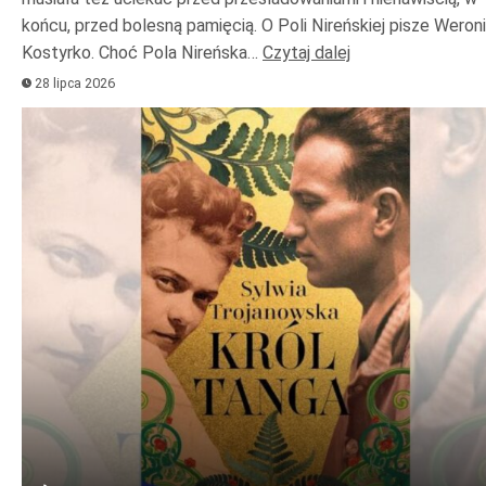
końcu, przed bolesną pamięcią. O Poli Nireńskiej pisze Weron
Kostyrko. Choć Pola Nireńska…
Czytaj dalej
28 lipca 2026
Odtwarzacz
plików
dźwiękowych