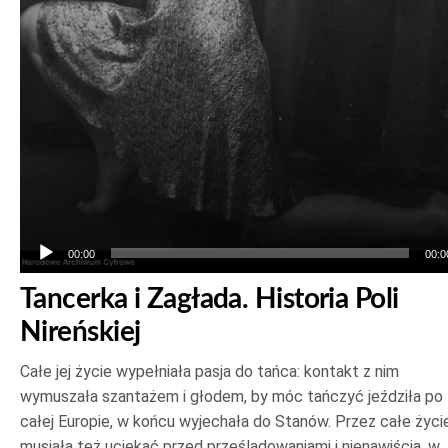
00:00
00:0
Tancerka i Zagłada. Historia Poli
Nireńskiej
Całe jej życie wypełniała pasja do tańca: kontakt z nim
wymuszała szantażem i głodem, by móc tańczyć jeździła po
całej Europie, w końcu wyjechała do Stanów. Przez całe życi
musiała też uciekać przed prześladowaniami i nienawiścią, w