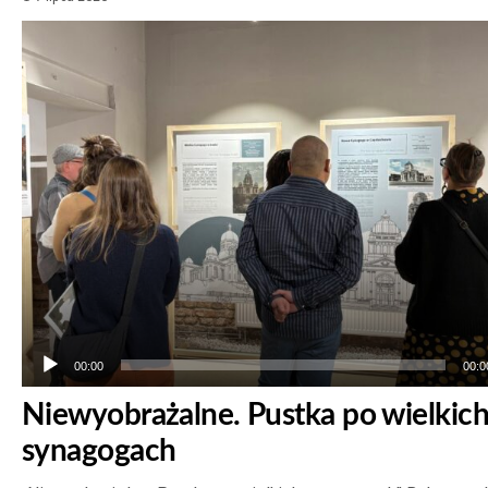
Odtwarzacz
plików
dźwiękowych
00:00
00:0
Niewyobrażalne. Pustka po wielkic
synagogach