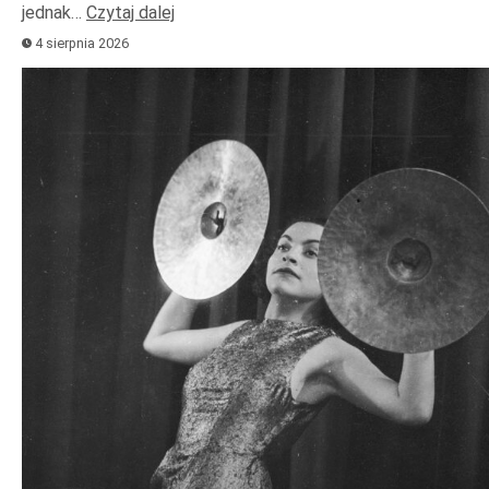
jednak…
Czytaj dalej
4 sierpnia 2026
Odtwarzacz
plików
dźwiękowych