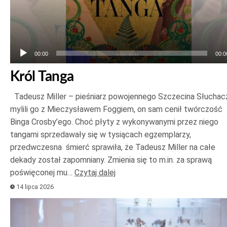
00:00
00:0
Król Tanga
Tadeusz Miller – pieśniarz powojennego Szczecina Słuchac
mylili go z Mieczysławem Foggiem, on sam cenił twórczość
Binga Crosby’ego. Choć płyty z wykonywanymi przez niego
tangami sprzedawały się w tysiącach egzemplarzy,
przedwczesna śmierć sprawiła, że Tadeusz Miller na całe
dekady został zapomniany. Zmienia się to m.in. za sprawą
poświęconej mu…
Czytaj dalej
14 lipca 2026
Odtwarzacz
plików