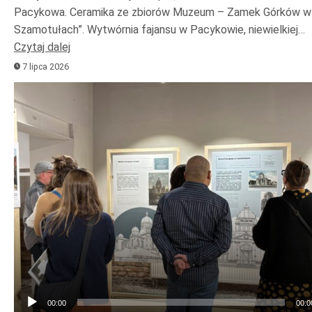
Pacykowa. Ceramika ze zbiorów Muzeum – Zamek Górków w
Szamotułach”. Wytwórnia fajansu w Pacykowie, niewielkiej…
Czytaj dalej
7 lipca 2026
Odtwarzacz
plików
dźwiękowych
00:00
00:0