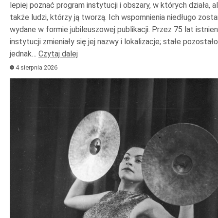
lepiej poznać program instytucji i obszary, w których działa, a
także ludzi, którzy ją tworzą. Ich wspomnienia niedługo zost
wydane w formie jubileuszowej publikacji. Przez 75 lat istnien
instytucji zmieniały się jej nazwy i lokalizacje; stałe pozostało
jednak…
Czytaj dalej
4 sierpnia 2026
Odtwarzacz
plików
dźwiękowych