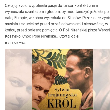
Całe jej życie wypełniała pasja do tańca: kontakt z nim
wymuszała szantażem i głodem, by móc tańczyć jeździła po
całej Europie, w końcu wyjechała do Stanów. Przez całe życi
musiała też uciekać przed prześladowaniami i nienawiścią, w
końcu, przed bolesną pamięcią. O Poli Nireńskiej pisze Weron
Kostyrko. Choć Pola Nireńska…
Czytaj dalej
28 lipca 2026
Odtwarzacz
plików
dźwiękowych