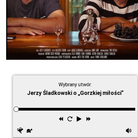
Wybrany utwór:
Jerzy Śladkowski o „Gorzkiej miłości”
Przewiń
Uruchom
Odtwórz
Przewiń
wstecz
ponownie
do
Szybciej
Wolniej
G