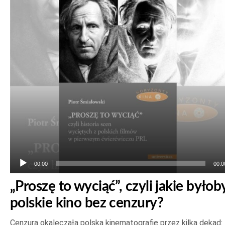
plików
dźwiękowych
00:00
00:0
„Proszę to wyciąć”, czyli jakie byłob
polskie kino bez cenzury?
Cenzura okaleczała polską kinematografię przez kilka dekad: