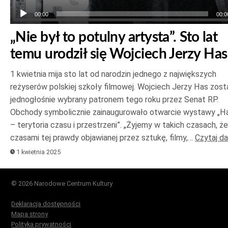
00:00
00:0
„Nie był to potulny artysta”. Sto lat
temu urodził się Wojciech Jerzy Has
1 kwietnia mija sto lat od narodzin jednego z największych
reżyserów polskiej szkoły filmowej. Wojciech Jerzy Has zost
jednogłośnie wybrany patronem tego roku przez Senat RP.
Obchody symbolicznie zainaugurowało otwarcie wystawy „H
– terytoria czasu i przestrzeni”. „Żyjemy w takich czasach, że
czasami tej prawdy objawianej przez sztukę, filmy,…
Czytaj da
1 kwietnia 2025
© 2026 Narodowe Centrum Kultury
Deklaracja dostępności
Mapa strony
Polityka prywatności