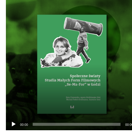
Odtwarzacz
plików
dźwiękowych
00:00
00:0