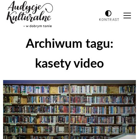
KONTRAST
Archiwum tagu:
kasety video
Odtwarzacz
plików
dźwiękowych