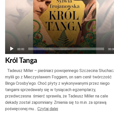
00:00
00:0
Król Tanga
Tadeusz Miller – pieśniarz powojennego Szczecina Słuchac
mylili go z Mieczysławem Foggiem, on sam cenił twórczość
Binga Crosby’ego. Choć płyty z wykonywanymi przez niego
tangami sprzedawały się w tysiącach egzemplarzy,
przedwczesna śmierć sprawiła, że Tadeusz Miller na całe
dekady został zapomniany. Zmienia się to m.in. za sprawą
poświęconej mu…
Czytaj dalej