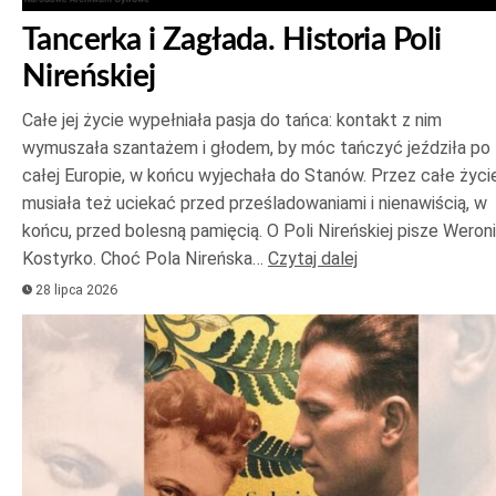
Tancerka i Zagłada. Historia Poli
Nireńskiej
Całe jej życie wypełniała pasja do tańca: kontakt z nim
wymuszała szantażem i głodem, by móc tańczyć jeździła po
całej Europie, w końcu wyjechała do Stanów. Przez całe życi
musiała też uciekać przed prześladowaniami i nienawiścią, w
końcu, przed bolesną pamięcią. O Poli Nireńskiej pisze Weron
Kostyrko. Choć Pola Nireńska…
Czytaj dalej
28 lipca 2026
Odtwarzacz
plików
dźwiękowych