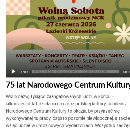
plików
dźwiękowych
00:00
00:0
75 lat Narodowego Centrum Kultur
Wiele nazw, tysiące zaangażowanych ludzi, w końcu –
kilkadziesiąt lat działania na rzecz polskiej kultury. Jubileusz
Narodowego Centrum Kultury to okazja, by przyjrzeć się
wykonywanej tu pracy, często pozornie niewidocznej, a także
wziąć udział w urodzinowych wydarzeniach. Wszystko zaczę