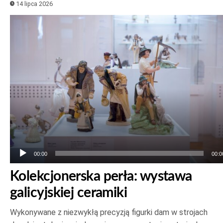
14 lipca 2026
Odtwarzacz
plików
dźwiękowych
00:00
00:0
Kolekcjonerska perła: wystawa
galicyjskiej ceramiki
Wykonywane z niezwykłą precyzją figurki dam w strojach