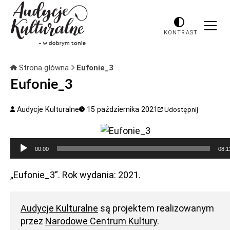
KONTRAST
Strona główna
Eufonie_3
Eufonie_3
Audycje Kulturalne
15 października 2021
Udostępnij
Odtwarzacz
00:00
08:1
plików
dźwiękowych
„Eufonie_3”. Rok wydania: 2021.
Audycje Kulturalne
są projektem realizowanym
przez
Narodowe Centrum Kultury
.