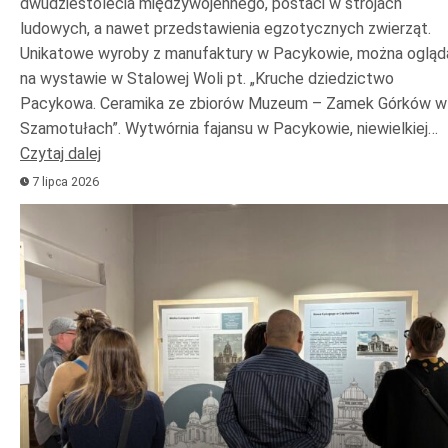
dwudziestolecia międzywojennego, postaci w strojach
ludowych, a nawet przedstawienia egzotycznych zwierząt.
Unikatowe wyroby z manufaktury w Pacykowie, można ogląd
na wystawie w Stalowej Woli pt. „Kruche dziedzictwo
Pacykowa. Ceramika ze zbiorów Muzeum – Zamek Górków w
Szamotułach”. Wytwórnia fajansu w Pacykowie, niewielkiej…
Czytaj dalej
7 lipca 2026
Odtwarzacz
plików
dźwiękowych