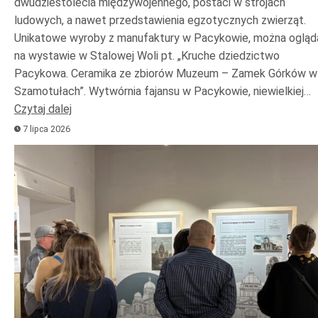
dwudziestolecia międzywojennego, postaci w strojach
ludowych, a nawet przedstawienia egzotycznych zwierząt.
Unikatowe wyroby z manufaktury w Pacykowie, można ogląd
na wystawie w Stalowej Woli pt. „Kruche dziedzictwo
Pacykowa. Ceramika ze zbiorów Muzeum – Zamek Górków w
Szamotułach”. Wytwórnia fajansu w Pacykowie, niewielkiej…
Czytaj dalej
7 lipca 2026
Odtwarzacz
plików
dźwiękowych