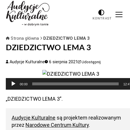
KONTRAST
Strona główna
DZIEDZICTWO LEMA 3
DZIEDZICTWO LEMA 3
Audycje Kulturalne
6 sierpnia 2021
Udostępnij
Odtwarzacz
00:00
12:4
plików
dźwiękowych
„DZIEDZICTWO LEMA 3”.
Audycje Kulturalne
są projektem realizowanym
przez
Narodowe Centrum Kultury
.