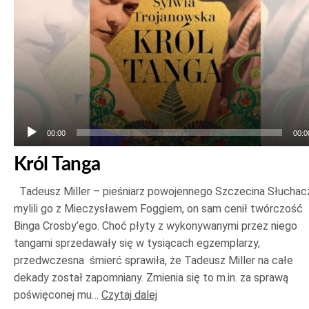
00:00
00:0
Król Tanga
Tadeusz Miller – pieśniarz powojennego Szczecina Słuchac
mylili go z Mieczysławem Foggiem, on sam cenił twórczość
Binga Crosby’ego. Choć płyty z wykonywanymi przez niego
tangami sprzedawały się w tysiącach egzemplarzy,
przedwczesna śmierć sprawiła, że Tadeusz Miller na całe
dekady został zapomniany. Zmienia się to m.in. za sprawą
poświęconej mu…
Czytaj dalej