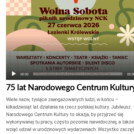
plików
dźwiękowych
00:00
00:0
75 lat Narodowego Centrum Kultur
Wiele nazw, tysiące zaangażowanych ludzi, w końcu –
kilkadziesiąt lat działania na rzecz polskiej kultury. Jubileusz
Narodowego Centrum Kultury to okazja, by przyjrzeć się
wykonywanej tu pracy, często pozornie niewidocznej, a także
wziąć udział w urodzinowych wydarzeniach. Wszystko zaczę