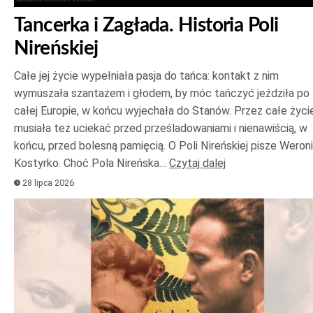
Tancerka i Zagłada. Historia Poli
Nireńskiej
Całe jej życie wypełniała pasja do tańca: kontakt z nim
wymuszała szantażem i głodem, by móc tańczyć jeździła po
całej Europie, w końcu wyjechała do Stanów. Przez całe życi
musiała też uciekać przed prześladowaniami i nienawiścią, w
końcu, przed bolesną pamięcią. O Poli Nireńskiej pisze Weron
Kostyrko. Choć Pola Nireńska…
Czytaj dalej
28 lipca 2026
Odtwarzacz
plików
dźwiękowych