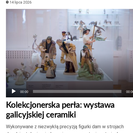
14 lipca 2026
Odtwarzacz
plików
dźwiękowych
00:00
00:0
Kolekcjonerska perła: wystawa
galicyjskiej ceramiki
Wykonywane z niezwykłą precyzją figurki dam w strojach