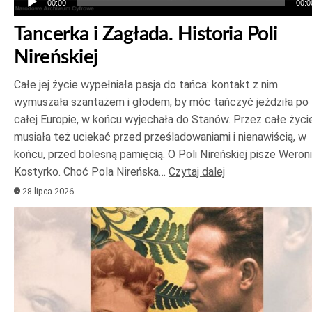
00:00
00:0
Tancerka i Zagłada. Historia Poli
Nireńskiej
Całe jej życie wypełniała pasja do tańca: kontakt z nim
wymuszała szantażem i głodem, by móc tańczyć jeździła po
całej Europie, w końcu wyjechała do Stanów. Przez całe życi
musiała też uciekać przed prześladowaniami i nienawiścią, w
końcu, przed bolesną pamięcią. O Poli Nireńskiej pisze Weron
Kostyrko. Choć Pola Nireńska…
Czytaj dalej
28 lipca 2026
Odtwarzacz
plików
dźwiękowych