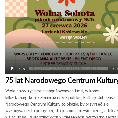
plików
dźwiękowych
00:00
00:0
75 lat Narodowego Centrum Kultur
Wiele nazw, tysiące zaangażowanych ludzi, w końcu –
kilkadziesiąt lat działania na rzecz polskiej kultury. Jubileusz
Narodowego Centrum Kultury to okazja, by przyjrzeć się
wykonywanej tu pracy, często pozornie niewidocznej, a także
wziąć udział w urodzinowych wydarzeniach. Wszystko zaczę