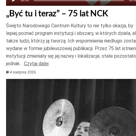
00:00
00:0
„Być tu i teraz” – 75 lat NCK
Święto Narodowego Centrum Kultury to nie tylko okazja, by
lepiej poznać program instytucji i obszary, w których działa, a
także ludzi, którzy ją tworzą. Ich wspomnienia niedługo zost
wydane w formie jubileuszowej publikacji. Przez 75 lat istnien
instytucji zmieniały się jej nazwy i lokalizacje; stałe pozostało
jednak…
Czytaj dalej
4 sierpnia 2026
Odtwarzacz
plików
dźwiękowych