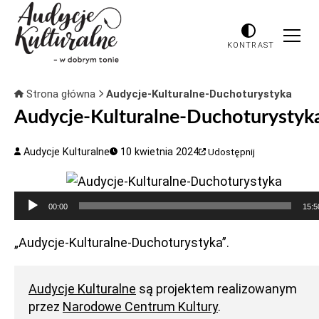
KONTRAST
Strona główna
Audycje-Kulturalne-Duchoturystyka
Audycje-Kulturalne-Duchoturystyk
Audycje Kulturalne
10 kwietnia 2024
Udostępnij
Odtwarzacz
00:00
15:5
plików
dźwiękowych
„Audycje-Kulturalne-Duchoturystyka”.
Audycje Kulturalne
są projektem realizowanym
przez
Narodowe Centrum Kultury
.