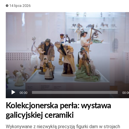
14 lipca 2026
Odtwarzacz
plików
dźwiękowych
00:00
00:0
Kolekcjonerska perła: wystawa
galicyjskiej ceramiki
Wykonywane z niezwykłą precyzją figurki dam w strojach