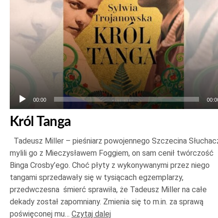
00:00
00:0
Król Tanga
Tadeusz Miller – pieśniarz powojennego Szczecina Słuchac
mylili go z Mieczysławem Foggiem, on sam cenił twórczość
Binga Crosby’ego. Choć płyty z wykonywanymi przez niego
tangami sprzedawały się w tysiącach egzemplarzy,
przedwczesna śmierć sprawiła, że Tadeusz Miller na całe
dekady został zapomniany. Zmienia się to m.in. za sprawą
poświęconej mu…
Czytaj dalej