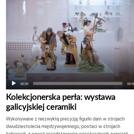
Odtwarzacz
plików
dźwiękowych
00:00
00:0
Kolekcjonerska perła: wystawa
galicyjskiej ceramiki
Wykonywane z niezwykłą precyzją figurki dam w strojach
dwudziestolecia międzywojennego, postaci w strojach
ludowych, a nawet przedstawienia egzotycznych zwierząt.