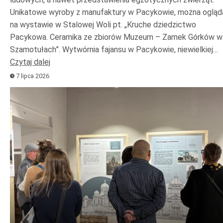
Unikatowe wyroby z manufaktury w Pacykowie, można ogląd
na wystawie w Stalowej Woli pt. „Kruche dziedzictwo
Pacykowa. Ceramika ze zbiorów Muzeum – Zamek Górków w
Szamotułach”. Wytwórnia fajansu w Pacykowie, niewielkiej…
Czytaj dalej
7 lipca 2026
Odtwarzacz
plików
dźwiękowych