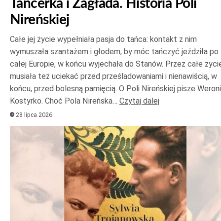
Tancerka i Zagłada. Historia Poli
Nireńskiej
Całe jej życie wypełniała pasja do tańca: kontakt z nim
wymuszała szantażem i głodem, by móc tańczyć jeździła po
całej Europie, w końcu wyjechała do Stanów. Przez całe życi
musiała też uciekać przed prześladowaniami i nienawiścią, w
końcu, przed bolesną pamięcią. O Poli Nireńskiej pisze Weron
Kostyrko. Choć Pola Nireńska…
Czytaj dalej
28 lipca 2026
Odtwarzacz
plików
dźwiękowych