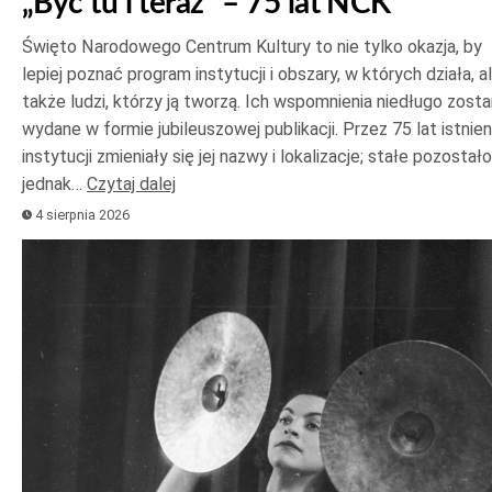
„Być tu i teraz” – 75 lat NCK
Święto Narodowego Centrum Kultury to nie tylko okazja, by
lepiej poznać program instytucji i obszary, w których działa, a
także ludzi, którzy ją tworzą. Ich wspomnienia niedługo zost
wydane w formie jubileuszowej publikacji. Przez 75 lat istnien
instytucji zmieniały się jej nazwy i lokalizacje; stałe pozostało
jednak…
Czytaj dalej
4 sierpnia 2026
Odtwarzacz
plików
dźwiękowych