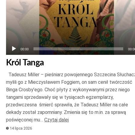
00:00
00:0
Król Tanga
Tadeusz Miller – pieśniarz powojennego Szczecina Słuchac
mylili go z Mieczysławem Foggiem, on sam cenił twórczość
Binga Crosby’ego. Choć płyty z wykonywanymi przez niego
tangami sprzedawały się w tysiącach egzemplarzy,
przedwczesna śmierć sprawiła, że Tadeusz Miller na całe
dekady został zapomniany. Zmienia się to m.in. za sprawą
poświęconej mu…
Czytaj dalej
14 lipca 2026