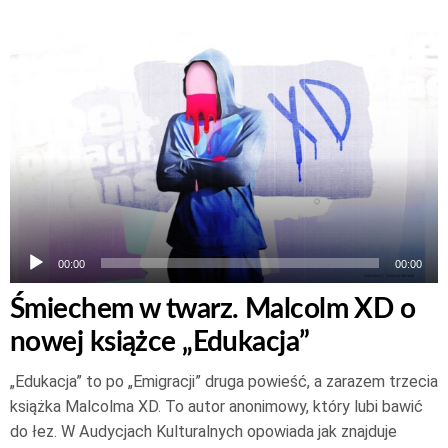
Odtwarzacz
plików
dźwiękowych
00:00
00:00
Śmiechem w twarz. Malcolm XD o
nowej książce „Edukacja”
„Edukacja” to po „Emigracji” druga powieść, a zarazem trzecia
książka Malcolma XD. To autor anonimowy, który lubi bawić
do łez. W Audycjach Kulturalnych opowiada jak znajduje