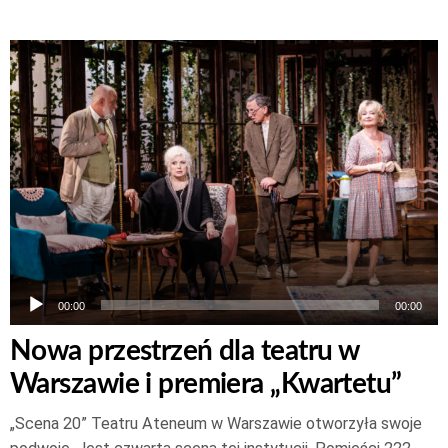
Odtwarzacz
plików
dźwiękowych
00:00
00:00
Nowa przestrzeń dla teatru w
Warszawie i premiera „Kwartetu”
„Scena 20” Teatru Ateneum w Warszawie otworzyła swoje