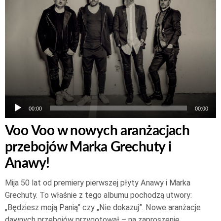
00:00
00:00
Voo Voo w nowych aranżacjach
przebojów Marka Grechuty i
Anawy!
Mija 50 lat od premiery pierwszej płyty Anawy i Marka
Grechuty. To właśnie z tego albumu pochodzą utwory:
„Będziesz moją Panią” czy „Nie dokazuj”. Nowe aranżacje
dawnych przebojów przygotował – na zaproszenie