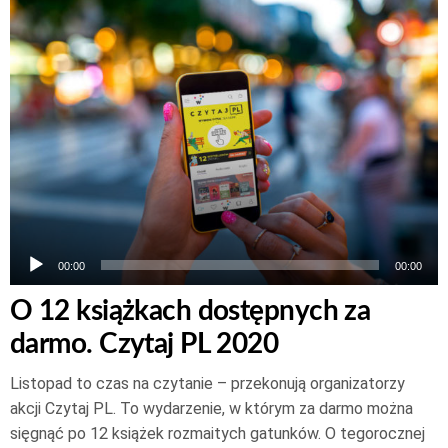
Odtwarzacz
plików
dźwiękowych
00:00
00:00
O 12 książkach dostępnych za
darmo. Czytaj PL 2020
Listopad to czas na czytanie – przekonują organizatorzy
akcji Czytaj PL. To wydarzenie, w którym za darmo można
sięgnąć po 12 książek rozmaitych gatunków. O tegorocznej