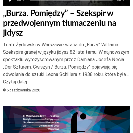
„Burza. Pomiędzy” – Szekspir w
przedwojennym tłumaczeniu na
jidysz
Teatr Żydowski w Warszawie wraca do „Burzy” Williama
Szekspira granej w języku jidysz 82 lata temu. W najnowszym
spektaklu wyreżyserowanym przez Damiana Josefa Necia
„Der Szturem. Cwiszyn / Burza. Pomiędzy” pojawiają się
odwołania do sztuki Leona Schillera z 1938 roku, która była…
Czytaj dalej
5 października 2020
Odtwarzacz
plików
dźwiękowych