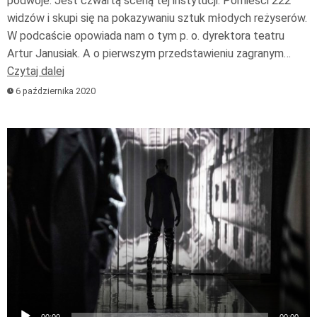
podwoje. Jest czwartą sceną tej instytucji. Pomieści 222
widzów i skupi się na pokazywaniu sztuk młodych reżyserów.
W podcaście opowiada nam o tym p. o. dyrektora teatru
Artur Janusiak. A o pierwszym przedstawieniu zagranym…
Czytaj dalej
6 października 2020
Odtwarzacz
plików
dźwiękowych
00:00
00:00