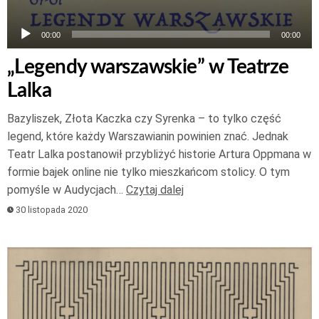
00:00
00:00
„Legendy warszawskie” w Teatrze
Lalka
Bazyliszek, Złota Kaczka czy Syrenka – to tylko część
legend, które każdy Warszawianin powinien znać. Jednak
Teatr Lalka postanowił przybliżyć historie Artura Oppmana w
formie bajek online nie tylko mieszkańcom stolicy. O tym
pomyśle w Audycjach…
Czytaj dalej
30 listopada 2020
Odtwarzacz
plików
dźwiękowych