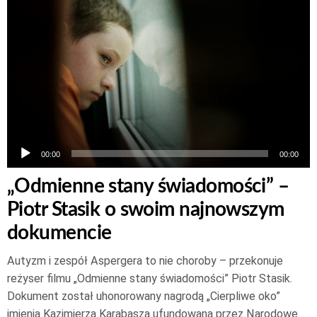
Odtwarzacz
plików
dźwiękowych
00:00
00:00
„Odmienne stany świadomości” –
Piotr Stasik o swoim najnowszym
dokumencie
Autyzm i zespół Aspergera to nie choroby – przekonuje
reżyser filmu „Odmienne stany świadomości” Piotr Stasik.
Dokument został uhonorowany nagrodą „Cierpliwe oko”
imienia Kazimierza Karabasza ufundowaną przez Narodowe