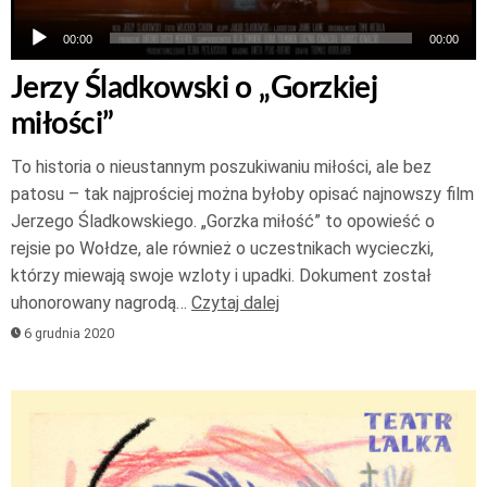
00:00
00:00
Jerzy Śladkowski o „Gorzkiej
miłości”
To historia o nieustannym poszukiwaniu miłości, ale bez
patosu – tak najprościej można byłoby opisać najnowszy film
Jerzego Śladkowskiego. „Gorzka miłość” to opowieść o
rejsie po Wołdze, ale również o uczestnikach wycieczki,
którzy miewają swoje wzloty i upadki. Dokument został
uhonorowany nagrodą…
Czytaj dalej
6 grudnia 2020
Odtwarzacz
plików
dźwiękowych