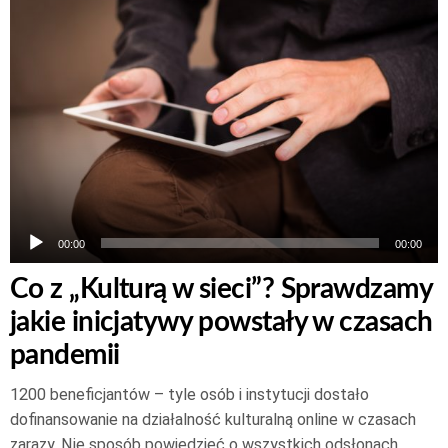
plików
dźwiękowych
00:00
00:00
Co z „Kulturą w sieci”? Sprawdzamy
jakie inicjatywy powstały w czasach
pandemii
1200 beneficjantów – tyle osób i instytucji dostało
dofinansowanie na działalność kulturalną online w czasach
zarazy. Nie sposób powiedzieć o wszystkich odsłonach