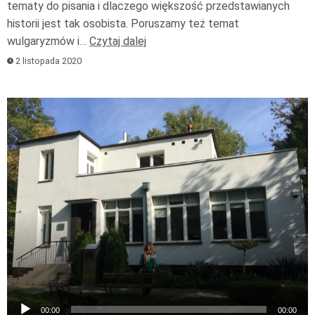
tematy do pisania i dlaczego większość przedstawianych
historii jest tak osobista. Poruszamy też temat
wulgaryzmów i…
Czytaj dalej
2 listopada 2020
Odtwarzacz
plików
dźwiękowych
00:00
00:00