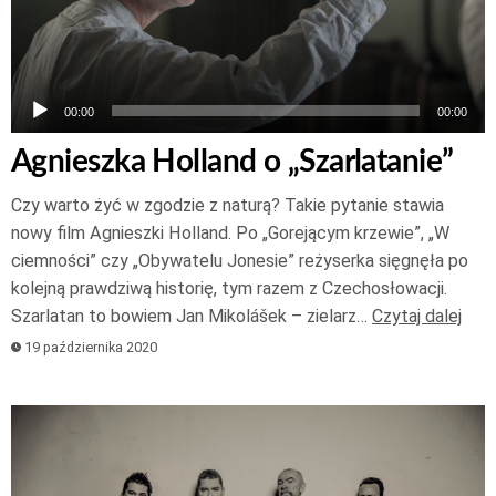
00:00
00:00
Agnieszka Holland o „Szarlatanie”
Czy warto żyć w zgodzie z naturą? Takie pytanie stawia
nowy film Agnieszki Holland. Po „Gorejącym krzewie”, „W
ciemności” czy „Obywatelu Jonesie” reżyserka sięgnęła po
kolejną prawdziwą historię, tym razem z Czechosłowacji.
Szarlatan to bowiem Jan Mikolášek – zielarz…
Czytaj dalej
19 października 2020
Odtwarzacz
plików
dźwiękowych