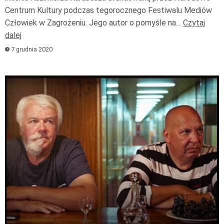
Centrum Kultury podczas tegorocznego Festiwalu Mediów
Człowiek w Zagrożeniu. Jego autor o pomyśle na…
Czytaj
dalej
7 grudnia 2020
Odtwarzacz
plików
dźwiękowych