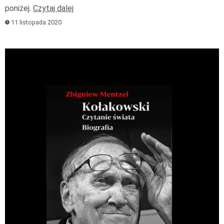
poniżej.
Czytaj dalej
11 listopada 2020
Odtwarzacz
plików
dźwiękowych