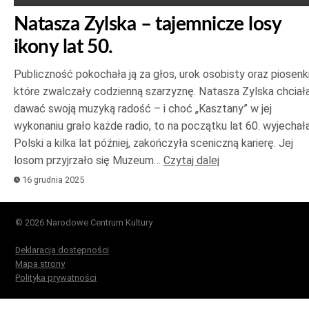
Natasza Zylska – tajemnicze losy
ikony lat 50.
Publiczność pokochała ją za głos, urok osobisty oraz piosenki
które zwalczały codzienną szarzyznę. Natasza Zylska chciał
dawać swoją muzyką radość – i choć „Kasztany” w jej
wykonaniu grało każde radio, to na początku lat 60. wyjechał
Polski a kilka lat później, zakończyła sceniczną karierę. Jej
losom przyjrzało się Muzeum…
Czytaj dalej
16 grudnia 2025
© 2026 Narodowe Centrum Kultury
Deklaracja dostępności
Mapa strony
Polityka prywatności