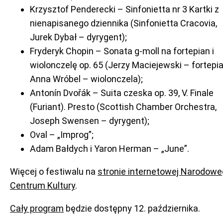
Krzysztof Penderecki – Sinfonietta nr 3 Kartki z
nienapisanego dziennika (Sinfonietta Cracovia,
Jurek Dybał – dyrygent);
Fryderyk Chopin – Sonata g-moll na fortepian i
wiolonczelę op. 65 (Jerzy Maciejewski – fortepia
Anna Wróbel – wiolonczela);
Antonín Dvořák – Suita czeska op. 39, V. Finale
(Furiant). Presto (Scottish Chamber Orchestra,
Joseph Swensen – dyrygent);
Oval – „Improg”;
Adam Bałdych i Yaron Herman – „June”.
Więcej o festiwalu na
stronie internetowej Narodow
Centrum Kultury
.
Cały program
będzie dostępny 12. października.