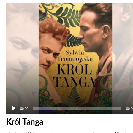
Odtwarzacz
plików
dźwiękowych
00:00
00:0
Król Tanga