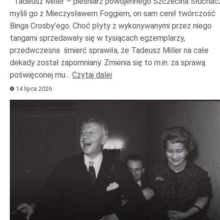
Tadeusz Miller – pieśniarz powojennego Szczecina Słuchac
mylili go z Mieczysławem Foggiem, on sam cenił twórczość
Binga Crosby’ego. Choć płyty z wykonywanymi przez niego
tangami sprzedawały się w tysiącach egzemplarzy,
przedwczesna śmierć sprawiła, że Tadeusz Miller na całe
dekady został zapomniany. Zmienia się to m.in. za sprawą
poświęconej mu…
Czytaj dalej
14 lipca 2026
Odtwarzacz
plików
dźwiękowych