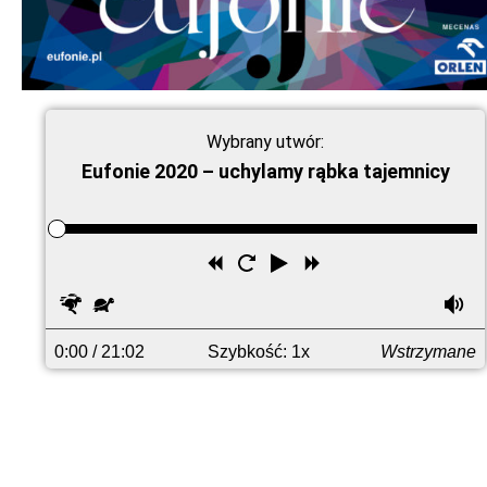
Wybrany utwór:
Eufonie 2020 – uchylamy rąbka tajemnicy
Przewiń
Uruchom
Odtwórz
Przewiń
wstecz
ponownie
do
Szybciej
Wolniej
G
przodu
0:00
/ 21:02
Szybkość: 1x
Wstrzymane