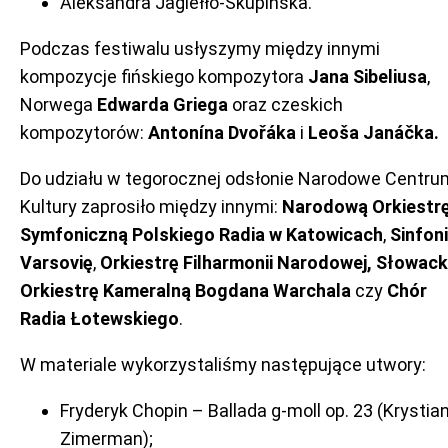
Aleksandra Jagiełło-Skupińska.
Podczas festiwalu usłyszymy między innymi
kompozycje fińskiego kompozytora
Jana Sibeliusa
,
Norwega
Edwarda Griega
oraz czeskich
kompozytorów:
Antonína Dvořáka
i
Leoša Janáčka.
Do udziału w tegorocznej odsłonie Narodowe Centru
Kultury zaprosiło między innymi:
Narodową Orkiestr
Symfoniczną Polskiego Radia w Katowicach
,
Sinfon
Varsovię
,
Orkiestrę Filharmonii Narodowej, Słowac
Orkiestrę Kameralną Bogdana Warchala
czy
Chór
Radia Łotewskiego
.
W materiale wykorzystaliśmy następujące utwory:
Fryderyk Chopin – Ballada g-moll op. 23 (Krystia
Zimerman);