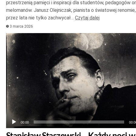
przestrzenią pamięci i inspiracji dla studentów, pedagogów o
melomanów. Janusz Olejniczak, pianista o światowej renomie,
przez lata nie tylko zachwycał…
Czytaj dalej
3 marca 2026
Odtwarzacz
plików
dźwiękowych
00:00
00:0
Stanisław Staszewski. „Każdy nosi w