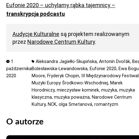
Eufonie 2020 – uchylamy rąbka tajemnicy –
transkrypcja podcastu
Audycje Kulturalne
są projektem realizowanym
przez
Narodowe Centrum Kultury
.
1
Aleksandra Jagiełło-Skupińska,
Antonín Dvořák,
Be
października
Bolesławska-Lewandowska,
Eufonie 2020,
Ewa Bogu
2020
Moore,
Fryderyk Chopin,
III Międzynarodowy Festiwal
Muzyki Europy Środkowo-Wschodniej,
Marek
Horodniczy,
mieczysław kominek,
muzyka,
muzyka
klasyczna,
muzyka poważna,
Narodowe Centrum
Kultury,
NCK,
olga Smetanová,
romantyzm
O autorze