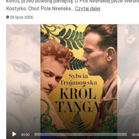
końcu, przed bolesną pamięcią. O Poli Nireńskiej pisze Weron
Kostyrko. Choć Pola Nireńska…
Czytaj dalej
28 lipca 2026
Odtwarzacz
plików
dźwiękowych
00:00
00:0