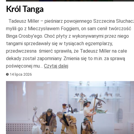
Król Tanga
Tadeusz Miller – pieśniarz powojennego Szczecina Słuchac
mylili go z Mieczysławem Foggiem, on sam cenił twórczość
Binga Crosby’ego. Choć płyty z wykonywanymi przez niego
tangami sprzedawały się w tysiącach egzemplarzy,
przedwczesna śmierć sprawiła, że Tadeusz Miller na całe
dekady został zapomniany. Zmienia się to m.in. za sprawą
poświęconej mu…
Czytaj dalej
14 lipca 2026
Odtwarzacz
plików
dźwiękowych