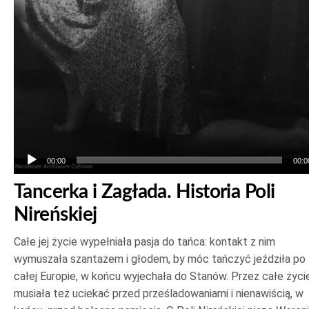
00:00
00:0
Tancerka i Zagłada. Historia Poli
Nireńskiej
Całe jej życie wypełniała pasja do tańca: kontakt z nim
wymuszała szantażem i głodem, by móc tańczyć jeździła po
całej Europie, w końcu wyjechała do Stanów. Przez całe życi
musiała też uciekać przed prześladowaniami i nienawiścią, w