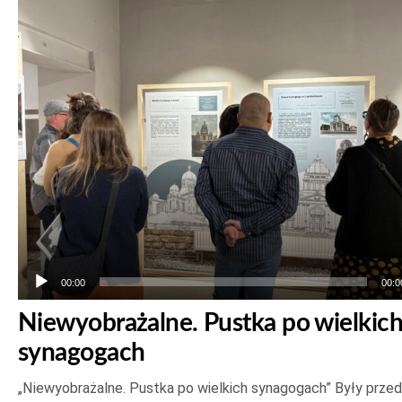
Odtwarzacz
plików
dźwiękowych
00:00
00:0
Niewyobrażalne. Pustka po wielkic
synagogach
„Niewyobrażalne. Pustka po wielkich synagogach” Były prze