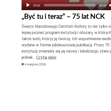
00:00
00:00
„Być tu i teraz” – 75 lat NCK
Święto Narodowego Centrum Kultury to nie tylko ok
lepiej poznać program instytucji i obszary, w których
także ludzi, którzy ją tworzą. Ich wspomnienia nied
wydane w formie jubileuszowej publikacji. Przez 75 l
instytucji zmieniały się jej nazwy i lokalizacje; stał
jednak…
Czytaj dalej
4 sierpnia 2026