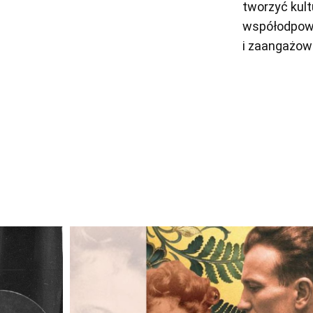
tworzyć kult
współodpowi
i zaangażow
Odtwarzacz
plików
dźwiękowych