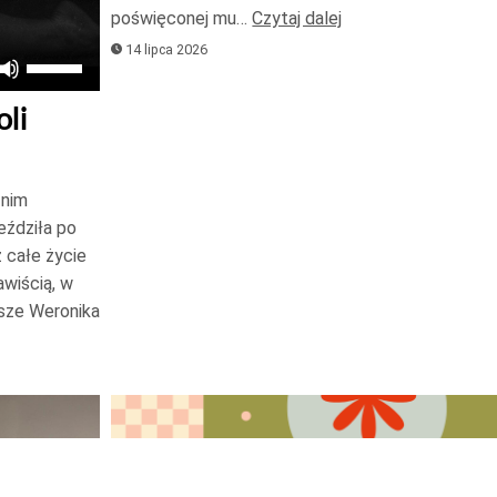
poświęconej mu…
Czytaj dalej
14 lipca 2026
Używaj
strzałek
oli
do
góry
oraz
 nim
do
eździła po
dołu
 całe życie
aby
awiścią, w
zwiększyć
isze Weronika
lub
zmniejszyć
głośność.
Odtwarzacz
plików
dźwiękowych