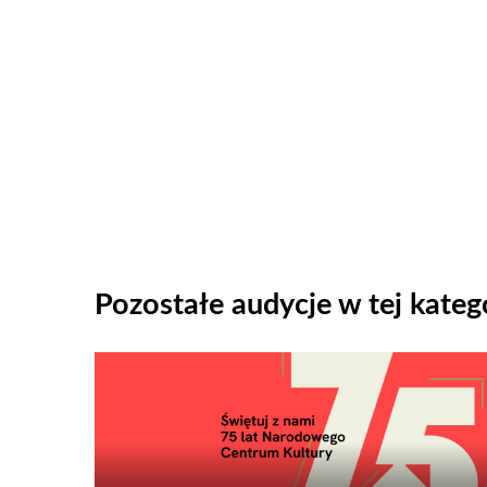
Pozostałe audycje w tej katego
Odtwarzacz
plików
dźwiękowych