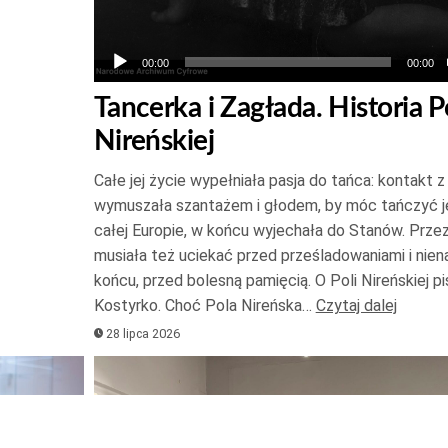
00:00
00:00
Tancerka i Zagłada. Historia P
Nireńskiej
Całe jej życie wypełniała pasja do tańca: kontakt z
wymuszała szantażem i głodem, by móc tańczyć j
całej Europie, w końcu wyjechała do Stanów. Przez
musiała też uciekać przed prześladowaniami i nien
końcu, przed bolesną pamięcią. O Poli Nireńskiej p
Kostyrko. Choć Pola Nireńska…
Czytaj dalej
28 lipca 2026
Odtwarzacz
plików
dźwiękowych