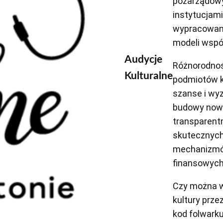
pozarządow
instytucjami
wypracowan
modeli wspó
Audycje
Różnorodno
Kulturalne
podmiotów k
szanse i wy
budowy now
transparent
skutecznyc
mechanizm
finansowyc
Czy można w
kultury prz
kod folwark