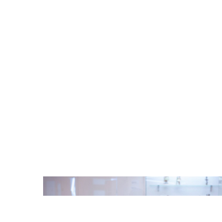
Odtwarzacz
plików
dźwiękowych