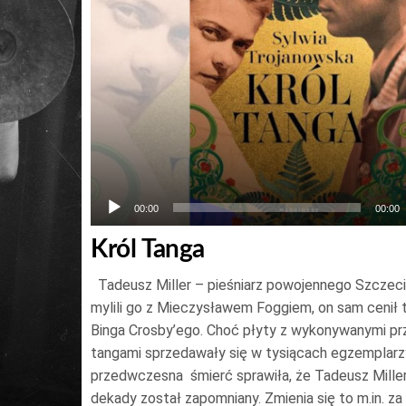
00:00
00:00
Król Tanga
Tadeusz Miller – pieśniarz powojennego Szczec
mylili go z Mieczysławem Foggiem, on sam cenił
Binga Crosby’ego. Choć płyty z wykonywanymi pr
tangami sprzedawały się w tysiącach egzemplarz
przedwczesna śmierć sprawiła, że Tadeusz Miller
dekady został zapomniany. Zmienia się to m.in. z