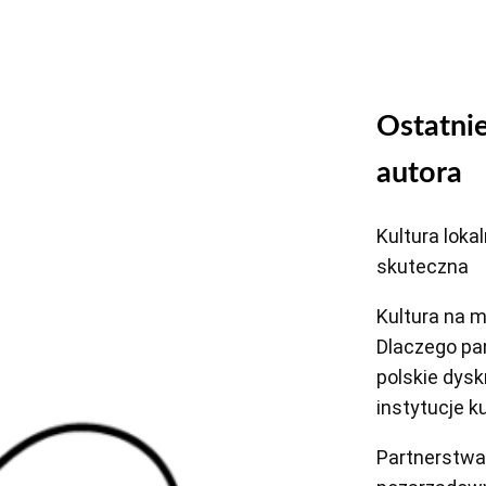
Ostatni
autora
Kultura lokal
skuteczna
Kultura na m
Dlaczego p
polskie dysk
instytucje k
Partnerstwa 