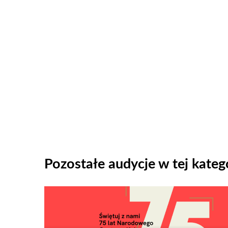
Pozostałe audycje w tej katego
Odtwarzacz
plików
dźwiękowych