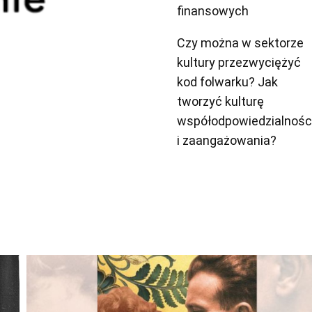
finansowych
Czy można w sektorze
kultury przezwyciężyć
kod folwarku? Jak
tworzyć kulturę
współodpowiedzialnośc
i zaangażowania?
Odtwarzacz
plików
dźwiękowych