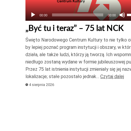
U
00:00
00:00
s
„Być tu i teraz” – 75 lat NCK
d
g
Święto Narodowego Centrum Kultury to nie tylko o
o
by lepiej poznać program instytucji i obszary, w któ
d
działa, ale także ludzi, którzy ją tworzą. Ich wspomn
niedługo zostaną wydane w formie jubileuszowej pub
d
Przez 75 lat istnienia instytucji zmieniały się jej naz
a
lokalizacje; stałe pozostało jednak…
Czytaj dalej
z
4 sierpnia 2026
l
z
g