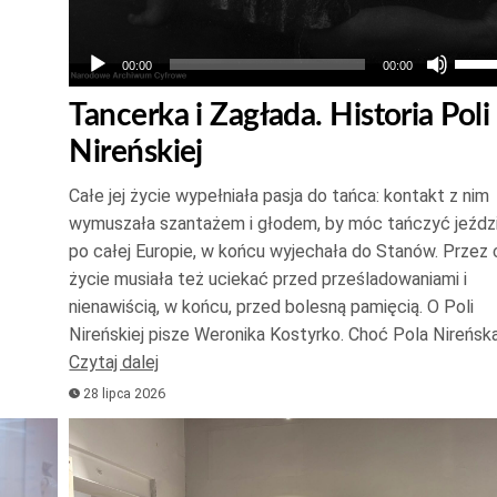
Używ
00:00
00:00
strza
Tancerka i Zagłada. Historia Poli
do
Nireńskiej
góry
oraz
Całe jej życie wypełniała pasja do tańca: kontakt z nim
do
wymuszała szantażem i głodem, by móc tańczyć jeźdz
dołu
po całej Europie, w końcu wyjechała do Stanów. Przez 
aby
życie musiała też uciekać przed prześladowaniami i
zwię
nienawiścią, w końcu, przed bolesną pamięcią. O Poli
Nireńskiej pisze Weronika Kostyrko. Choć Pola Nireńsk
lub
Czytaj dalej
zmni
28 lipca 2026
głoś
Odtwarzacz
plików
dźwiękowych