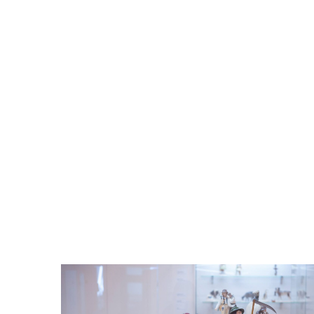
Odtwarzacz
plików
dźwiękowych