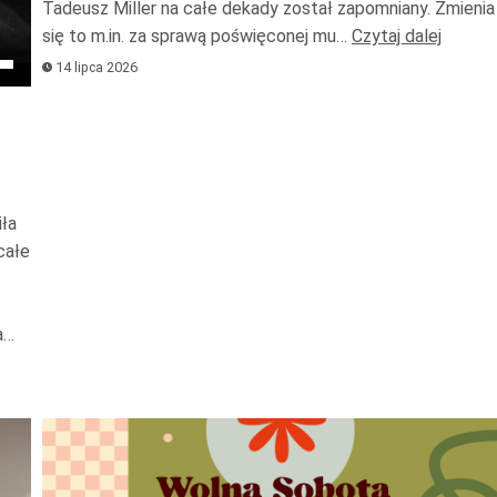
Tadeusz Miller na całe dekady został zapomniany. Zmienia
zwiększ
się to m.in. za sprawą poświęconej mu…
Czytaj dalej
lub
aj
14 lipca 2026
zmniejs
łek
głośnoś
iła
całe
kszyć
a…
ejszyć
ność.
Odtwarzacz
plików
dźwiękowych