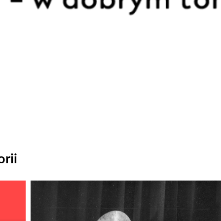
rii
Odtwarzacz
plików
dźwiękowych