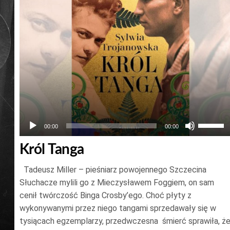
Używaj
00:00
00:00
strzałek
Król Tanga
do
góry
Tadeusz Miller – pieśniarz powojennego Szczecina
oraz
Słuchacze mylili go z Mieczysławem Foggiem, on sam
do
cenił twórczość Binga Crosby’ego. Choć płyty z
wykonywanymi przez niego tangami sprzedawały się w
dołu
tysiącach egzemplarzy, przedwczesna śmierć sprawiła, ż
aby