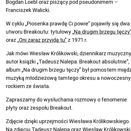
Bogdan Loebl oraz piszący pod pseudonimem –
Franciszek Walicki.
W cyklu „Piosenka prawdę Ci powie” pojawiły się dwa
utworu Breakoutu: tytułowy
„Na drugim brzegu tęczy
oraz
„Oni zaraz przyjdą tu”
z 1971 r.
Jak mówi Wiesław Królikowski, dziennikarz muzyczny
autor książki „Tadeusz Nalepa. Breakout absolutnie”,
album „Na drugim brzegu tęczy” był pomostem międ
muzyką młodzieżową tamtego okresu a nowoczesn
rockiem ze świata.
Zapraszamy do wysłuchania rozmowy o fenomenie
płyty oraz zespołu Breakout.
Zdjęcie dzięki uprzejmości Wiesława Królikowskiego.
Na zdjęciu Tadeusz Nalepa oraz Wiesław Królikowski