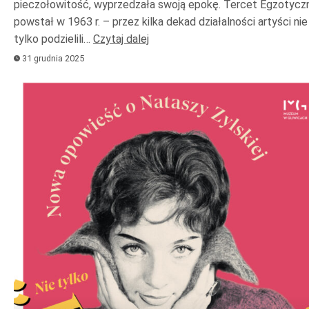
pieczołowitość, wyprzedzała swoją epokę. Tercet Egzotycz
powstał w 1963 r. – przez kilka dekad działalności artyści nie
tylko podzielili…
Czytaj dalej
31 grudnia 2025
Odtwarzacz
plików
dźwiękowych