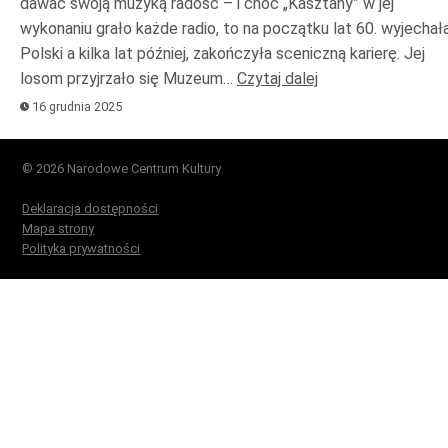
dawać swoją muzyką radość – i choć „Kasztany” w jej
wykonaniu grało każde radio, to na początku lat 60. wyjechał
Polski a kilka lat później, zakończyła sceniczną karierę. Jej
losom przyjrzało się Muzeum…
Czytaj dalej
16 grudnia 2025
© 2026 Narodowe Centrum Kultury
Deklaracja dostępności
Mapa strony
Polityka prywatności