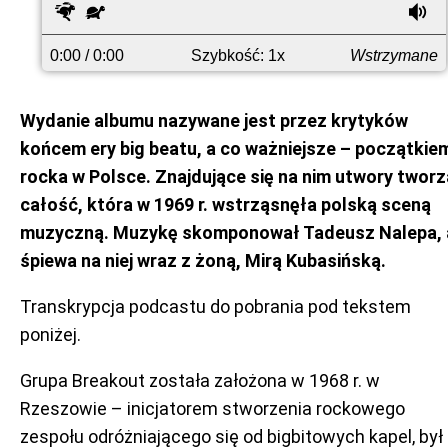
wstecz
ponownie
do
Szybciej
Wolniej
G
przodu
0:00
/ 0:00
Szybkość: 1x
Wstrzymane
Wydanie albumu nazywane jest przez krytyków
końcem ery big beatu, a co ważniejsze – początkie
rocka w Polsce. Znajdujące się na nim utwory tworz
całość, która w 1969 r. wstrząsnęła polską sceną
muzyczną. Muzykę skomponował Tadeusz Nalepa, 
śpiewa na niej wraz z żoną, Mirą Kubasińską.
Transkrypcja podcastu do pobrania pod tekstem
poniżej.
Grupa Breakout została założona w 1968 r. w
Rzeszowie – inicjatorem stworzenia rockowego
zespołu odróżniającego się od bigbitowych kapel, był