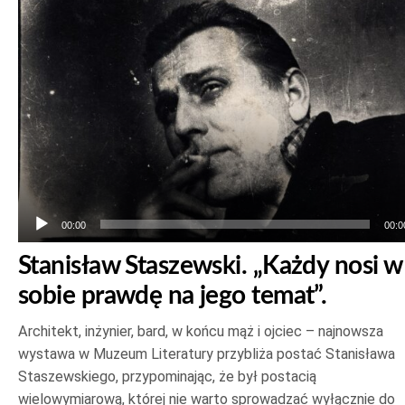
dźwiękowych
00:00
00:0
Stanisław Staszewski. „Każdy nosi w
sobie prawdę na jego temat”.
Architekt, inżynier, bard, w końcu mąż i ojciec – najnowsza
wystawa w Muzeum Literatury przybliża postać Stanisława
Staszewskiego, przypominając, że był postacią
wielowymiarową, której nie warto sprowadzać wyłącznie do