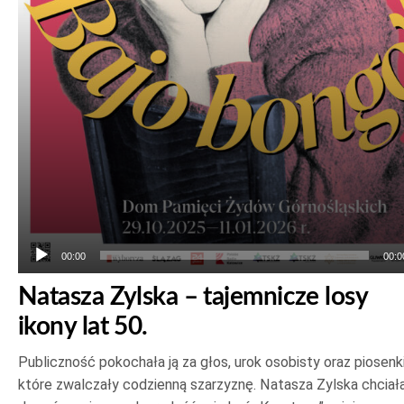
00:00
00:0
Natasza Zylska – tajemnicze losy
ikony lat 50.
Publiczność pokochała ją za głos, urok osobisty oraz piosenki
które zwalczały codzienną szarzyznę. Natasza Zylska chciał