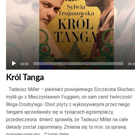
00:00
00:0
Król Tanga
Tadeusz Miller – pieśniarz powojennego Szczecina Słuchac
mylili go z Mieczysławem Foggiem, on sam cenił twórczość
Binga Crosby’ego. Choć płyty z wykonywanymi przez niego
tangami sprzedawały się w tysiącach egzemplarzy,
przedwczesna śmierć sprawiła, że Tadeusz Miller na całe
dekady został zapomniany. Zmienia się to m.in. za sprawą
poświęconej mu…
Czytaj dalej