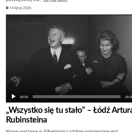
14 lipca 2026
Odtwarzacz
plików
dźwiękowych
00:00
00:0
„Wszystko się tu stało” – Łódź Artur
Rubinsteina
Nowa wystawa w Filharmonii Łódzkiej poświęcona jest