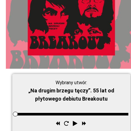
Wybrany utwór:
„Na drugim brzegu tęczy”. 55 lat od
płytowego debiutu Breakoutu
Przewiń
Uruchom
Odtwórz
Przewiń