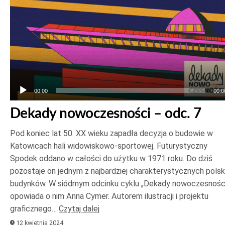
plików
dźwiękowych
00:00
00:0
Dekady nowoczesności – odc. 7
Pod koniec lat 50. XX wieku zapadła decyzja o budowie w
Katowicach hali widowiskowo-sportowej. Futurystyczny
Spodek oddano w całości do użytku w 1971 roku. Do dziś
pozostaje on jednym z najbardziej charakterystycznych polsk
budynków. W siódmym odcinku cyklu „Dekady nowoczesnośc
opowiada o nim Anna Cymer. Autorem ilustracji i projektu
graficznego…
Czytaj dalej
12 kwietnia 2024