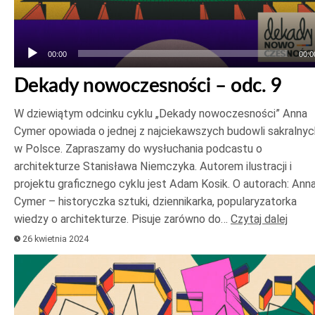
00:00
00:0
Dekady nowoczesności – odc. 9
W dziewiątym odcinku cyklu „Dekady nowoczesności” Anna
Cymer opowiada o jednej z najciekawszych budowli sakralnyc
w Polsce. Zapraszamy do wysłuchania podcastu o
architekturze Stanisława Niemczyka. Autorem ilustracji i
projektu graficznego cyklu jest Adam Kosik. O autorach: Ann
Cymer – historyczka sztuki, dziennikarka, popularyzatorka
wiedzy o architekturze. Pisuje zarówno do…
Czytaj dalej
26 kwietnia 2024
Odtwarzacz
plików
dźwiękowych