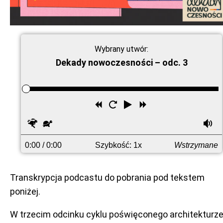
Wybrany utwór:
Dekady nowoczesności – odc. 3
Przewiń
Uruchom
Odtwórz
Przewiń
wstecz
ponownie
do
Szybciej
Wolniej
G
przodu
0:00
/ 0:00
Szybkość: 1x
Wstrzymane
Transkrypcja podcastu do pobrania pod tekstem
poniżej.
W trzecim odcinku cyklu poświęconego architekturz