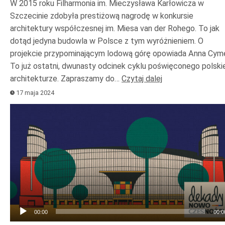
W 2015 roku Filharmonia im. Mieczysława Karłowicza w
Szczecinie zdobyła prestiżową nagrodę w konkursie
architektury współczesnej im. Miesa van der Rohego. To jak
dotąd jedyna budowla w Polsce z tym wyróżnieniem. O
projekcie przypominającym lodową górę opowiada Anna Cyme
To już ostatni, dwunasty odcinek cyklu poświęconego polskie
architekturze. Zapraszamy do…
Czytaj dalej
17 maja 2024
Odtwarzacz
plików
dźwiękowych
00:00
00:0