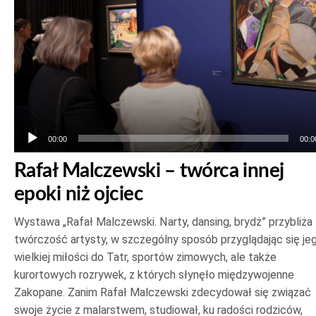
00:00
00:0
Rafał Malczewski – twórca innej
epoki niż ojciec
Wystawa „Rafał Malczewski. Narty, dansing, brydż” przybliża
twórczość artysty, w szczególny sposób przyglądając się je
wielkiej miłości do Tatr, sportów zimowych, ale także
kurortowych rozrywek, z których słynęło międzywojenne
Zakopane. Zanim Rafał Malczewski zdecydował się związać
swoje życie z malarstwem, studiował, ku radości rodziców,