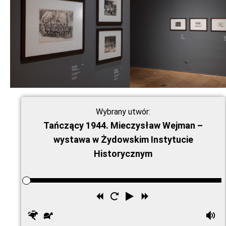
Wybrany utwór:
Tańczący 1944. Mieczysław Wejman –
wystawa w Żydowskim Instytucie
Historycznym
Przewiń
Uruchom
Odtwórz
Przewiń
wstecz
ponownie
do
Szybciej
Wolniej
G