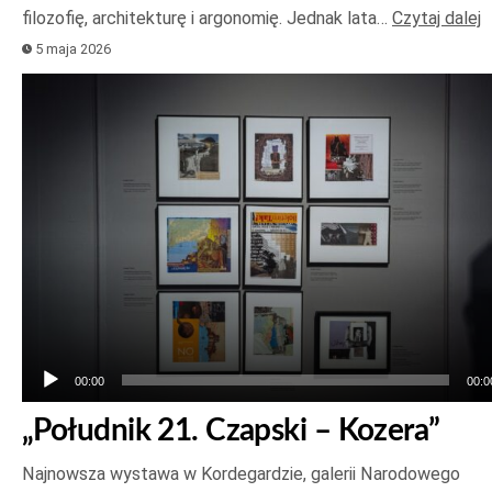
filozofię, architekturę i argonomię. Jednak lata…
Czytaj dalej
5 maja 2026
Odtwarzacz
plików
dźwiękowych
00:00
00:0
„Południk 21. Czapski – Kozera”
Najnowsza wystawa w Kordegardzie, galerii Narodowego