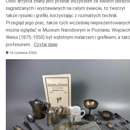
Choć artysta znany jest przede wszystkim ze swoich obrazó
nagradzanych i wystawianych na całym świecie, to tworzył
także rysunki i grafiki, korzystając z rozmaitych technik.
Przegląd jego prac, także tych wcześniej nieprezentowanych
można oglądać w Muzeum Narodowym w Poznaniu. Wojciec
Weiss (1875-1950) był wybitnym malarzem i grafikiem, a tak
profesorem…
Czytaj dalej
16 czerwca 2026
Odtwarzacz
plików
dźwiękowych