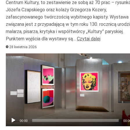
Centrum Kultury, to zestawienie ze sobą aż 70 prac – rysun
Józefa Czapskiego oraz kolaży Grzegorza Kozery,
zafascynowanego twórczością wybitnego kapisty. Wystawa
związana jest z przypadającą w tym roku 130. rocznicą urodzi
malarza, pisarza, krytyka i współtwórcy „Kultury” paryskiej.
Punktem wyjścia dla wystawy są…
Czytaj dalej
28 kwietnia 2026
Odtwarzacz
plików
dźwiękowych
00:00
00:0