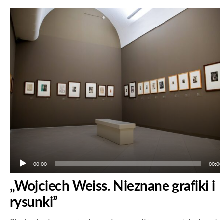
Odtwarzacz
plików
dźwiękowych
00:00
00:0
„Wojciech Weiss. Nieznane grafiki i
rysunki”