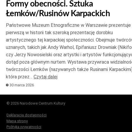
Formy obecności. Sztuka
Łemków/Rusinów Karpackich
Państwowe Muzeum Etnograficzne w Warszawie prezentuje
pierwszą w historii tak szeroką prezentację dorobku
artystycznego tej karpackiej społeczności. Obejmuje twórc
uznanych, takich jak Andy Warhol, Epifaniusz Drowniak (Nikifo
czy Jerzy Nowosielski oraz artystki i artystów funkcjonujący
dotąd poza głównym nurtem. Wystawa przywraca widzialnoś
twórczości Łemków (nazywanych także Rusinami Karpackimi)
która przez…
Czytaj dalej
30 marca 2026
© 2026 Narodowe Centrum Kultury
Deklaracja dostępności
Mapa strony
Polityka prywatności