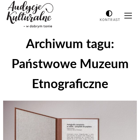
KONTRAST
Archiwum tagu:
Państwowe Muzeum
Etnograficzne
Odtwarzacz
plików
dźwiękowych