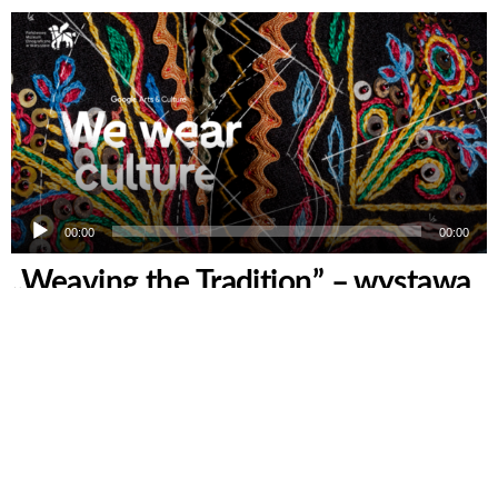
Odtwarzacz
plików
dźwiękowych
00:00
00:00
„Weaving the Tradition” – wystawa
polskiej mody ludowej
Wystawa polskiej mody ludowej, którą można obejrzeć w
każdym miejscu na świecie? Takie możliwości stwarza nowa,
internetowa wystawa Muzeum Etnograficznego w
Warszawie. Transkrypcja podcastu do pobrania pod tekstem
poniżej. „Weaving the Tradition” jest częścią