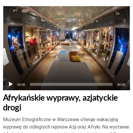
Odtwarzacz
plików
dźwiękowych
00:00
00:00
Afrykańskie wyprawy, azjatyckie
drogi
Muzeum Etnograficzne w Warszawie oferuje wakacyjną
wyprawę do odległych rejonów Azji oraz Afryki. Na wystawie